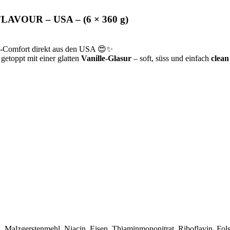
VOUR – USA – (6 × 360 g)
la-Comfort direkt aus den USA 😍✨
getoppt mit einer glatten
Vanille-Glasur
– soft, süss und einfach
clean
 Malzgerstenmehl, Niacin, Eisen, Thiaminmononitrat, Riboflavin, Fols