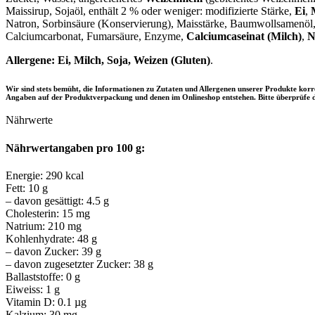
Maissirup, Sojaöl, enthält 2 % oder weniger: modifizierte Stärke,
Ei
,
Natron, Sorbinsäure (Konservierung), Maisstärke, Baumwollsamenöl
Calciumcarbonat, Fumarsäure, Enzyme,
Calciumcaseinat (Milch)
,
N
Allergene:
Ei, Milch, Soja, Weizen (Gluten)
.
Wir sind stets bemüht, die Informationen zu Zutaten und Allergenen unserer Produkte ko
Angaben auf der Produktverpackung und denen im Onlineshop entstehen. Bitte überprüfe d
Nährwerte
Nährwertangaben pro 100 g:
Energie: 290 kcal
Fett: 10 g
– davon gesättigt: 4.5 g
Cholesterin: 15 mg
Natrium: 210 mg
Kohlenhydrate: 48 g
– davon Zucker: 39 g
– davon zugesetzter Zucker: 38 g
Ballaststoffe: 0 g
Eiweiss: 1 g
Vitamin D: 0.1 µg
Kalzium: 30 mg