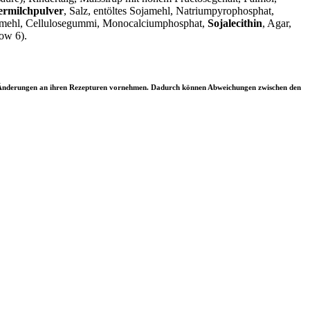
rmilchpulver
, Salz, entöltes Sojamehl, Natriumpyrophosphat,
ernmehl, Cellulosegummi, Monocalciumphosphat,
Sojalecithin
, Agar,
low 6).
ler Änderungen an ihren Rezepturen vornehmen. Dadurch können Abweichungen zwischen den