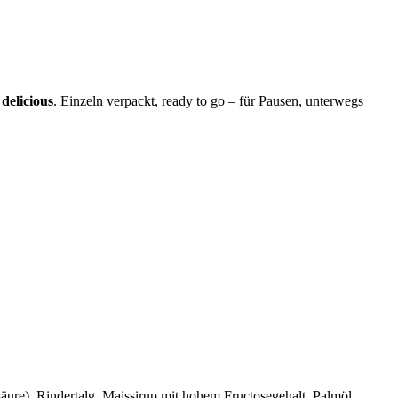
 delicious
. Einzeln verpackt, ready to go – für Pausen, unterwegs
äure), Rindertalg, Maissirup mit hohem Fructosegehalt, Palmöl,