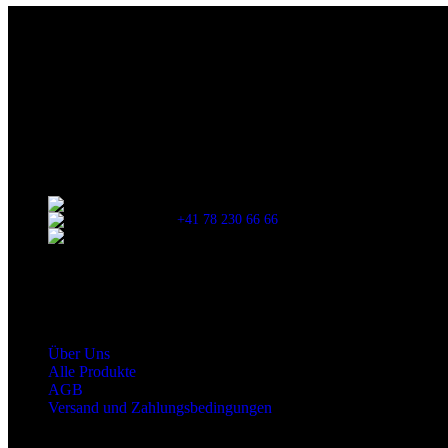
Die originalen Maischips aus Mexico mit leckerem Chilli Geschmack. A
Wir sind stets bemüht, alle Zutaten, Nährwerte und Allergien korrek
Verzehr stets die Inhaltsangaben auf der Produktverpackung durchzul
Kontaktinformationen
Stationsstrasse 33 , 8306 Brüttisellen Zürich
+41 78 230 66 66
snaxgmbh@gmail.com
Shop Service
Über Uns
Alle Produkte
AGB
Versand und Zahlungsbedingungen