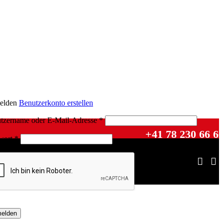
elden
Benutzerkonto erstellen
tzername oder E-Mail-Adresse
*
+41 78 230 66 6
wort
*
elden