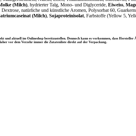
Molke (Milch)
, hydrierter Talg, Mono- und Diglyceride,
Eiweiss
,
Mage
, Dextrose, natürliche und künstliche Aromen, Polysorbat 60, Guark
atriumcaseinat (Milch)
,
Sojaproteinisolat
, Farbstoffe (Yellow 5, Yel
rrekt und aktuell im Onlineshop bereitzustellen. Dennoch kann es vorkommen, dass Herstel
aher vor dem Verzehr immer die Zutatenliste direkt auf der Verpackung.