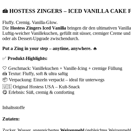
🍰
HOSTESS ZINGERS – ICED VANILLA CAKE FLA
Fluffy. Cremig. Vanilla-Glow.
Die
Hostess Zingers Iced Vanilla
bringen dir den ultimativen Vanil
Luftig-weicher Vanillekuchen, gefüllt mit süsser, cremiger Creme und 
oder als Dessert-Upgrade zwischendurch.
Put a Zing in your step – anytime, anywhere.
🔥
✅
Produkt-Highlights:
🤍 Geschmack: Vanillekuchen + Vanille-Icing + cremige Füllung
🍰 Textur: Fluffy, soft & ultra saftig
📦 Verpackung: Einzeln verpackt – ideal für unterwegs
🇺🇸 Original Hostess USA – Kult-Snack
😋 Erlebnis: Süß, cremig & comforting
Inhaltsstoffe
Zutaten:
Zucker, Wasser, angereichertes
Weizenmehl
(gebleichtes Weizenmehl,