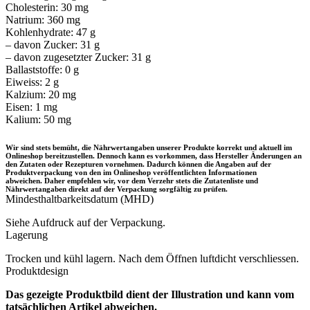
Cholesterin: 30 mg
Natrium: 360 mg
Kohlenhydrate: 47 g
– davon Zucker: 31 g
– davon zugesetzter Zucker: 31 g
Ballaststoffe: 0 g
Eiweiss: 2 g
Kalzium: 20 mg
Eisen: 1 mg
Kalium: 50 mg
Wir sind stets bemüht, die Nährwertangaben unserer Produkte korrekt und aktuell im
Onlineshop bereitzustellen. Dennoch kann es vorkommen, dass Hersteller Änderungen an
den Zutaten oder Rezepturen vornehmen. Dadurch können die Angaben auf der
Produktverpackung von den im Onlineshop veröffentlichten Informationen
abweichen. Daher empfehlen wir, vor dem Verzehr stets die Zutatenliste und
Nährwertangaben direkt auf der Verpackung sorgfältig zu prüfen.
Mindesthaltbarkeitsdatum (MHD)
Siehe Aufdruck auf der Verpackung.
Lagerung
Trocken und kühl lagern. Nach dem Öffnen luftdicht verschliessen.
Produktdesign
Das gezeigte Produktbild dient der Illustration und kann vom
tatsächlichen Artikel abweichen.