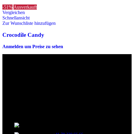
-51%
Ausverkauft
Vergleichen
Schnellansicht
Zur Wunschliste hinzufügen
Crocodile Candy
Anmelden um Preise zu sehen
Die originalen Maischips aus Mexico mit leckerem Chilli
Geschmack. Achtung: sehr scharf! Diese Version in blau ist eine
Limited Edition!!
Wir sind stets bemüht, alle Zutaten, Nährwerte und Allergien korrekt
anzugeben. Bei Veränderung der Zutatenliste durch den Hersteller
kann es jedoch zu Abweichungen kommen. Wir bitten dich vor dem
Verzehr stets die Inhaltsangaben auf der Produktverpackung
durchzulesen.
Kontaktinformationen
Stationsstrasse 33 , 8306 Brüttisellen Zürich /
SCHWEIZ