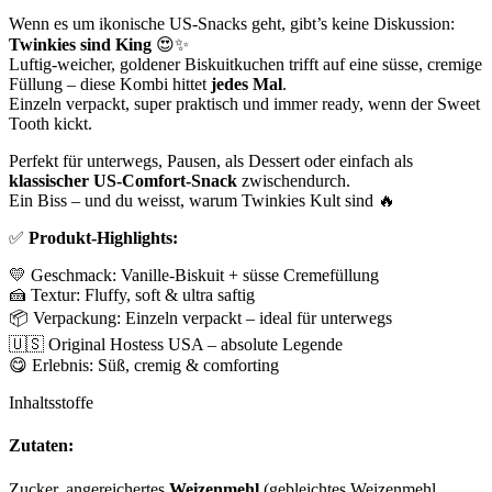
Wenn es um ikonische US-Snacks geht, gibt’s keine Diskussion:
Twinkies sind King
😍✨
Luftig-weicher, goldener Biskuitkuchen trifft auf eine süsse, cremige
Füllung – diese Kombi hittet
jedes Mal
.
Einzeln verpackt, super praktisch und immer ready, wenn der Sweet
Tooth kickt.
Perfekt für unterwegs, Pausen, als Dessert oder einfach als
klassischer US-Comfort-Snack
zwischendurch.
Ein Biss – und du weisst, warum Twinkies Kult sind 🔥
✅
Produkt-Highlights:
💛 Geschmack: Vanille-Biskuit + süsse Cremefüllung
🍰 Textur: Fluffy, soft & ultra saftig
📦 Verpackung: Einzeln verpackt – ideal für unterwegs
🇺🇸 Original Hostess USA – absolute Legende
😋 Erlebnis: Süß, cremig & comforting
Inhaltsstoffe
Zutaten:
Zucker, angereichertes
Weizenmehl
(gebleichtes Weizenmehl,