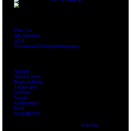
+41 78 230 66 66
snaxgmbh@gmail.com
Shop Service
Über Uns
Alle Produkte
AGB
Versand und Zahlungsbedingungen
Produktkategorien
Alkohol
Alkohol Shots
Ready to Drink
Tabakwaren
Getränke
Sweets
Kinderartikel
Food
%AKTION%
Copyright © 2024 Alle Rechte vorbehalten. Created by
Pozitif Ekip