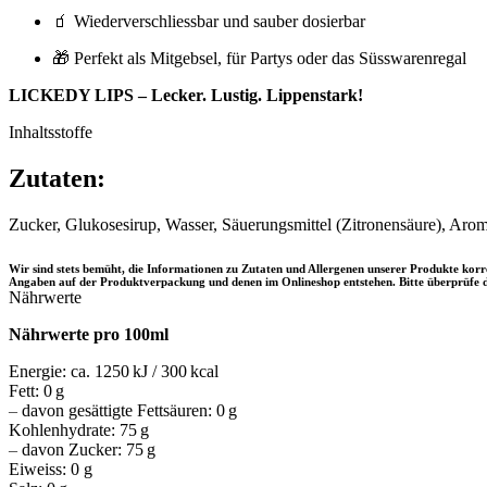
🧃 Wiederverschliessbar und sauber dosierbar
🎁 Perfekt als Mitgebsel, für Partys oder das Süsswarenregal
LICKEDY LIPS – Lecker. Lustig. Lippenstark!
Inhaltsstoffe
Zutaten:
Zucker, Glukosesirup, Wasser, Säuerungsmittel (Zitronensäure), Arom
Wir sind stets bemüht, die Informationen zu Zutaten und Allergenen unserer Produkte ko
Angaben auf der Produktverpackung und denen im Onlineshop entstehen. Bitte überprüfe d
Nährwerte
Nährwerte pro 100ml
Energie: ca. 1250 kJ / 300 kcal
Fett: 0 g
–
davon gesättigte Fettsäuren: 0 g
Kohlenhydrate: 75 g
–
davon Zucker: 75 g
Eiweiss: 0 g