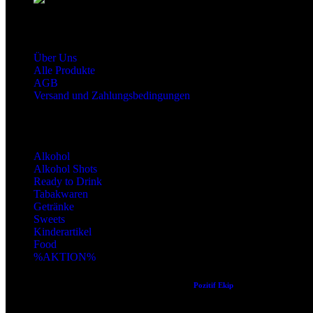
Shop Service
Über Uns
Alle Produkte
AGB
Versand und Zahlungsbedingungen
Produktkategorien
Alkohol
Alkohol Shots
Ready to Drink
Tabakwaren
Getränke
Sweets
Kinderartikel
Food
%AKTION%
Copyright © 2024 Alle Rechte vorbehalten. Created by
Pozitif Ekip