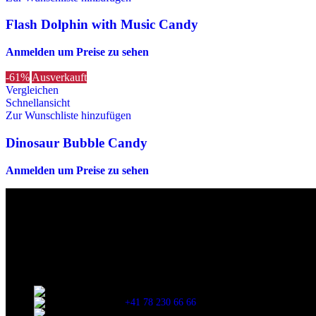
Flash Dolphin with Music Candy
Anmelden um Preise zu sehen
-61%
Ausverkauft
Vergleichen
Schnellansicht
Zur Wunschliste hinzufügen
Dinosaur Bubble Candy
Anmelden um Preise zu sehen
Die originalen Maischips aus Mexico mit leckerem Chilli Geschmack. A
Wir sind stets bemüht, alle Zutaten, Nährwerte und Allergien korrek
Verzehr stets die Inhaltsangaben auf der Produktverpackung durchzul
Kontaktinformationen
Stationsstrasse 33 , 8306 Brüttisellen Zürich
+41 78 230 66 66
snaxgmbh@gmail.com