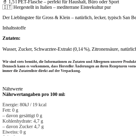
🥤 1,5 l PET-Flasche – perfekt für Haushalt, Büro oder Sport
🇮🇹 Hergestellt in Italien – mediterrane Eisteekultur pur
Der Lieblingstee für Gross & Klein – natürlich, lecker, typisch San B
Inhaltsstoffe
Zutaten:
Wasser, Zucker, Schwarztee-Extrakt (0,14 %), Zitronensäure, natürlich
Wir sind stets bemüht, die Informationen zu Zutaten und Allergenen unserer Produkte
Dennoch kann es vorkommen, dass Hersteller Änderungen an ihren Rezepturen vor
immer die Zutatenliste direkt auf der Verpackung.
Nährwerte
Nährwertangaben pro 100 ml:
Energie: 80kJ / 19 kcal
Fett: 0 g
– davon gesättigt 0 g
Kohlenhydrate: 4,7 g
– davon Zucker 4,7 g
Eiweiss: 0 g