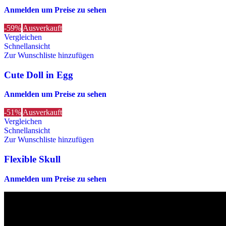
Anmelden um Preise zu sehen
-59%
Ausverkauft
Vergleichen
Schnellansicht
Zur Wunschliste hinzufügen
Cute Doll in Egg
Anmelden um Preise zu sehen
-51%
Ausverkauft
Vergleichen
Schnellansicht
Zur Wunschliste hinzufügen
Flexible Skull
Anmelden um Preise zu sehen
Die originalen Maischips aus Mexico mit leckerem Chilli Geschmack. A
Wir sind stets bemüht, alle Zutaten, Nährwerte und Allergien korrek
Verzehr stets die Inhaltsangaben auf der Produktverpackung durchzul