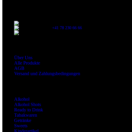
Kontaktinformationen
Stationsstrasse 33 , 8306 Brüttisellen Zürich
+41 78 230 66 66
snaxgmbh@gmail.com
Shop Service
Über Uns
Alle Produkte
AGB
Versand und Zahlungsbedingungen
Produktkategorien
Alkohol
Alkohol Shots
Ready to Drink
Tabakwaren
Getränke
Sweets
Kinderartikel