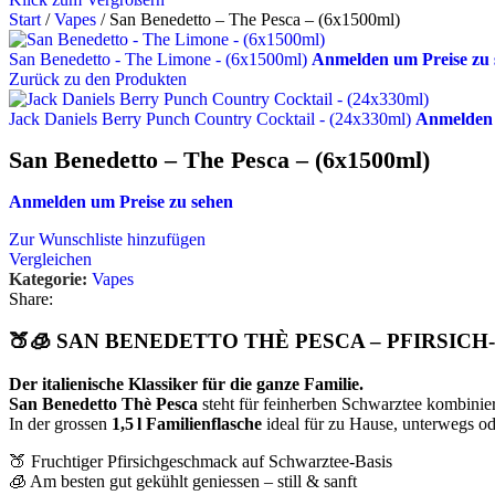
Start
/
Vapes
/
San Benedetto – The Pesca – (6x1500ml)
San Benedetto - The Limone - (6x1500ml)
Anmelden um Preise zu 
Zurück zu den Produkten
Jack Daniels Berry Punch Country Cocktail - (24x330ml)
Anmelden 
San Benedetto – The Pesca – (6x1500ml)
Anmelden um Preise zu sehen
Zur Wunschliste hinzufügen
Vergleichen
Kategorie:
Vapes
Share:
🍑🧊 SAN BENEDETTO THÈ PESCA – PFIRSICH-E
Der italienische Klassiker für die ganze Familie.
San Benedetto Thè Pesca
steht für feinherben Schwarztee kombinier
In der grossen
1,5 l Familienflasche
ideal für zu Hause, unterwegs od
🍑 Fruchtiger Pfirsichgeschmack auf Schwarztee-Basis
🧊 Am besten gut gekühlt geniessen – still & sanft