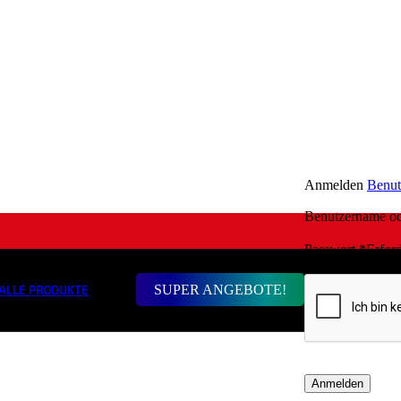
Anmelden
Benut
Benutzername o
Passwort
*
Erford
SUPER ANGEBOTE!
ALLE PRODUKTE
Anmelden