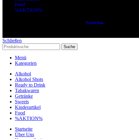
Food
%AKTION%
Copyright © 2024 Alle Rechte vorbehalten. Created by
Pozitif Ekip
Schließen
Suche
Menü
Kategorien
Alkohol
Alkohol Shots
Ready to Drink
Tabakwaren
Getränke
Sweets
Kinderartikel
Food
%AKTION%
Startseite
Über Uns