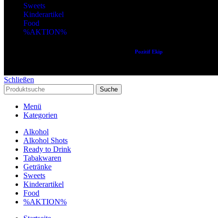
Sweets
Kinderartikel
Food
%AKTION%
Copyright © 2024 Alle Rechte vorbehalten. Created by
Pozitif Ekip
Schließen
Suche
Menü
Kategorien
Alkohol
Alkohol Shots
Ready to Drink
Tabakwaren
Getränke
Sweets
Kinderartikel
Food
%AKTION%