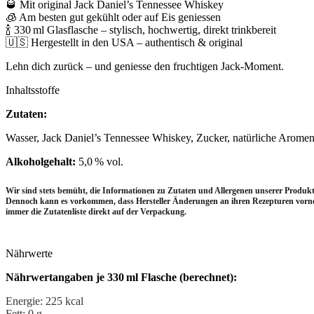
🥃 Mit original Jack Daniel’s Tennessee Whiskey
🧊 Am besten gut gekühlt oder auf Eis geniessen
🍾 330 ml Glasflasche – stylisch, hochwertig, direkt trinkbereit
🇺🇸 Hergestellt in den USA – authentisch & original
Lehn dich zurück – und geniesse den fruchtigen Jack-Moment.
Inhaltsstoffe
Zutaten:
Wasser, Jack Daniel’s Tennessee Whiskey, Zucker, natürliche Aromen
Alkoholgehalt:
5,0 % vol.
Wir sind stets bemüht, die Informationen zu Zutaten und Allergenen unserer Produkte
Dennoch kann es vorkommen, dass Hersteller Änderungen an ihren Rezepturen vor
immer die Zutatenliste direkt auf der Verpackung.
Nährwerte
Nährwertangaben je 330 ml Flasche (berechnet):
Energie: 225 kcal
Fett: 0 g