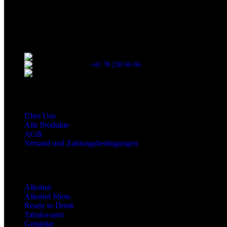
Wir sind stets bemüht, alle Zutaten, Nährwerte und Allergien korrek
Verzehr stets die Inhaltsangaben auf der Produktverpackung durchzul
Kontaktinformationen
Stationsstrasse 33 , 8306 Brüttisellen Zürich
+41 78 230 66 66
snaxgmbh@gmail.com
Shop Service
Über Uns
Alle Produkte
AGB
Versand und Zahlungsbedingungen
Produktkategorien
Alkohol
Alkohol Shots
Ready to Drink
Tabakwaren
Getränke