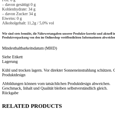
– davon gesättigt 0 g
Kohlenhydrate: 34 g
– davon Zucker 34 g
Eiweiss: 0 g
Alkoholgehalt: 11,2g / 5,0% vol
Wir sind stets bemüht, die Nährwertangaben unserer Produkte korrekt und aktuell 
Produktverpackung von den im Onlineshop veröffentlichten Informationen abweichen.
Mindesthaltbarkeitsdatum (MHD)
Siehe Etikett
Lagerung
Kühl und trocken lagern. Vor direkter Sonneneinstrahlung schützen. 
Produktdesign
Abbildungen können vom tatsächlichen Produktdesign abweichen.
Geschmack, Inhalt und Qualität bleiben selbstverständlich gleich.
Rückgabe
RELATED PRODUCTS