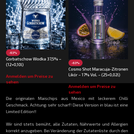
E
V
-63%
A
Gorbatschow Wodka 37,5% –
s
-63%
(12×0,10l)
Cosmo Shot Maracuja-Zitronen
Likör – 17% Vol. – (25×0,02l)
Anmelden um Preise zu
sehen
Anmelden um Preise zu
sehen
Die originalen Maischips aus Mexico mit leckerem Chilli
Geschmack. Achtung: sehr scharf! Diese Version in blau ist eine
Limited Edition!!
Wir sind stets bemüht, alle Zutaten, Nährwerte und Allergien
korrekt anzugeben. Bei Veränderung der Zutatenliste durch den