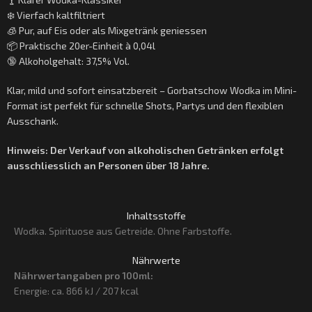
❄️ Vierfach kaltfiltriert
🧊 Pur, auf Eis oder als Mixgetränk geniessen
📦 Praktische 20er-Einheit à 0,04l
🔞 Alkoholgehalt: 37,5% Vol.
Klar, mild und sofort einsatzbereit – Gorbatschow Wodka im Mini-
Format ist perfekt für schnelle Shots, Partys und den flexiblen
Ausschank.
Hinweis: Der Verkauf von alkoholischen Getränken erfolgt
ausschliesslich an Personen über 18 Jahre.
Inhaltsstoffe
Wodka. Spirituose aus Getreide. Ohne Farbstoffe.
Nährwerte
Nährwertangaben pro 100ml:
Energie: ca. 866 kJ / 207 kcal