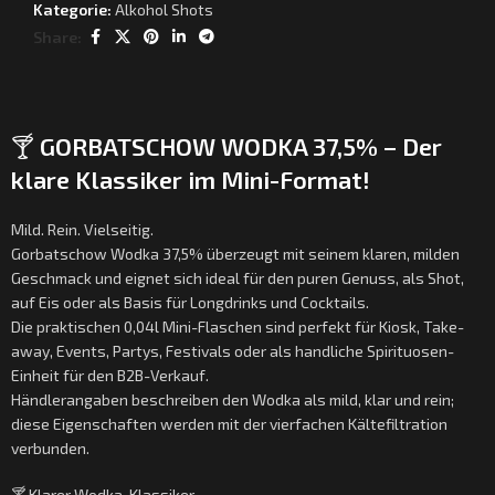
Kategorie:
Alkohol Shots
Share:
🍸
GORBATSCHOW WODKA 37,5% – Der
klare Klassiker im Mini-Format!
Mild. Rein. Vielseitig.
Gorbatschow Wodka 37,5% überzeugt mit seinem klaren, milden
Geschmack und eignet sich ideal für den puren Genuss, als Shot,
auf Eis oder als Basis für Longdrinks und Cocktails.
Die praktischen 0,04l Mini-Flaschen sind perfekt für Kiosk, Take-
away, Events, Partys, Festivals oder als handliche Spirituosen-
Einheit für den B2B-Verkauf.
Händlerangaben beschreiben den Wodka als mild, klar und rein;
diese Eigenschaften werden mit der vierfachen Kältefiltration
verbunden.
🍸 Klarer Wodka-Klassiker