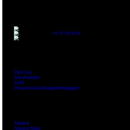
Kontaktinformationen
Stationsstrasse 33 , 8306 Brüttisellen Zürich
+41 78 230 66 66
snaxgmbh@gmail.com
Shop Service
Über Uns
Alle Produkte
AGB
Versand und Zahlungsbedingungen
Produktkategorien
Alkohol
Alkohol Shots