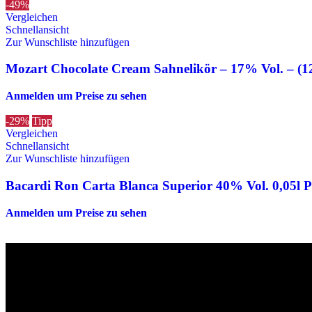
-49%
Vergleichen
Schnellansicht
Zur Wunschliste hinzufügen
Mozart Chocolate Cream Sahnelikör – 17% Vol. – (1
Anmelden um Preise zu sehen
-29%
Tipp
Vergleichen
Schnellansicht
Zur Wunschliste hinzufügen
Bacardi Ron Carta Blanca Superior 40% Vol. 0,05l 
Anmelden um Preise zu sehen
Die originalen Maischips aus Mexico mit leckerem Chilli Geschmack. A
Wir sind stets bemüht, alle Zutaten, Nährwerte und Allergien korrek
Verzehr stets die Inhaltsangaben auf der Produktverpackung durchzul