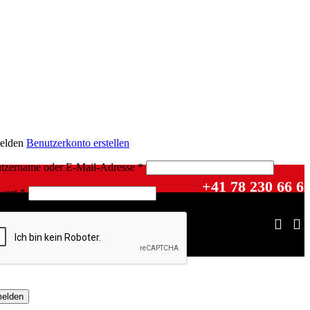
elden
Benutzerkonto erstellen
tzername oder E-Mail-Adresse
*
+41 78 230 66 6
wort
*
elden