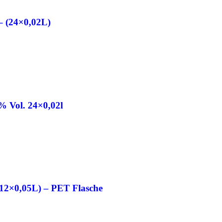
 – (24×0,02L)
5% Vol. 24×0,02l
(12×0,05L) – PET Flasche