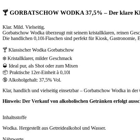
🍸
GORBATSCHOW WODKA 37,5% – Der klare Klassik
Klar. Mild. Vielseitig.
Gorbatschow Wodka überzeugt mit seinem kristallklaren, reinen Geschm
Die handlichen 0,10l-Flaschen sind perfekt für Kiosk, Gastronomie, E
🍸 Klassischer Wodka Gorbatschow
❄️ Kristallklarer, milder Geschmack
🥃 Ideal pur, als Shot oder zum Mixen
📦 Praktische 12er-Einheit à 0,10l
🔞 Alkoholgehalt: 37,5% Vol.
Klar, handlich und vielseitig einsetzbar – Gorbatschow Wodka in der 0,
Hinweis: Der Verkauf von alkoholischen Getränken erfolgt aussch
Inhaltsstoffe
Wodka. Hergestellt aus Getreidealkohol und Wasser.
Nährwerte