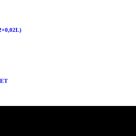
2×0,02L)
PET
chtung: sehr scharf! Diese Version in blau ist eine Limited Edition!!
t anzugeben. Bei Veränderung der Zutatenliste durch den Hersteller k
esen.