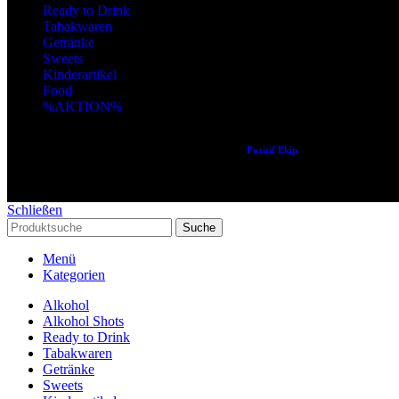
Ready to Drink
Tabakwaren
Getränke
Sweets
Kinderartikel
Food
%AKTION%
Copyright © 2024 Alle Rechte vorbehalten. Created by
Pozitif Ekip
Schließen
Suche
Menü
Kategorien
Alkohol
Alkohol Shots
Ready to Drink
Tabakwaren
Getränke
Sweets