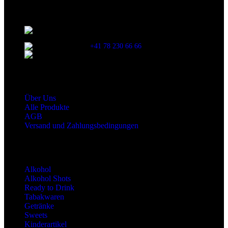
Kontaktinformationen
Stationsstrasse 33 , 8306 Brüttisellen Zürich /
SCHWEIZ
+41 78 230 66 66
snaxgmbh@gmail.com
Shop Service
Über Uns
Alle Produkte
AGB
Versand und Zahlungsbedingungen
Produktkategorien
Alkohol
Alkohol Shots
Ready to Drink
Tabakwaren
Getränke
Sweets
Kinderartikel