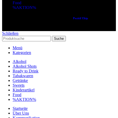
Food
%AKTION%
Copyright © 2024 Alle Rechte vorbehalten. Created by
Pozitif Ekip
Schließen
Suche
Menü
Kategorien
Alkohol
Alkohol Shots
Ready to Drink
Tabakwaren
Getränke
Sweets
Kinderartikel
Food
%AKTION%
Startseite
Über Uns
Kommunikation