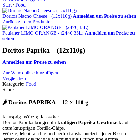
Start
/
Food
Doritos Nacho Cheese - (12x110g)
Anmelden um Preise zu sehen
Zurück zu den Produkten
Paulaner LIMO ORANGE - (24×0,33L)
Anmelden um Preise zu
sehen
Doritos Paprika – (12x110g)
Anmelden um Preise zu sehen
Zur Wunschliste hinzufügen
Vergleichen
Kategorie:
Food
Share:
🌶️
Doritos
PAPRIKA – 12 × 110 g
Knusprig. Würzig. Klassiker.
Doritos Paprika bringen dir
kräftigen Paprika-Geschmack
auf
extra knusprigen Tortilla-Chips.
Würzig, leicht rauchig und perfekt ausbalanciert – jeder Bissen
liefert genau die richtige Mischung aus Crunch und Aroma.