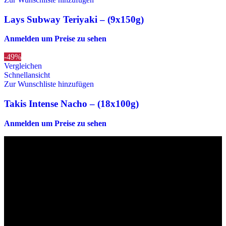
Lays Subway Teriyaki – (9x150g)
Anmelden um Preise zu sehen
-49%
Vergleichen
Schnellansicht
Zur Wunschliste hinzufügen
Takis Intense Nacho – (18x100g)
Anmelden um Preise zu sehen
Die originalen Maischips aus Mexico mit leckerem Chilli
Geschmack. Achtung: sehr scharf! Diese Version in blau ist eine
Limited Edition!!
Wir sind stets bemüht, alle Zutaten, Nährwerte und Allergien korrekt
anzugeben. Bei Veränderung der Zutatenliste durch den Hersteller
kann es jedoch zu Abweichungen kommen. Wir bitten dich vor dem
Verzehr stets die Inhaltsangaben auf der Produktverpackung
durchzulesen.