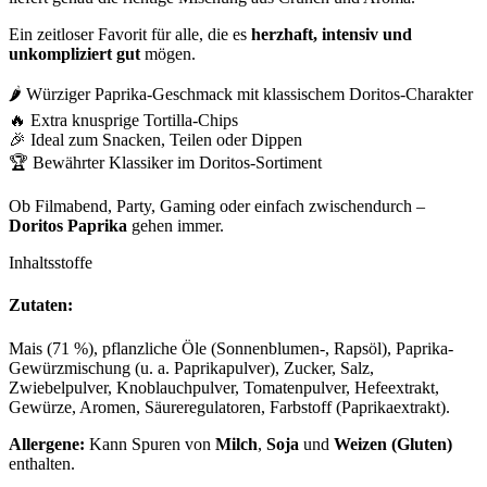
Ein zeitloser Favorit für alle, die es
herzhaft, intensiv und
unkompliziert gut
mögen.
🌶️ Würziger Paprika-Geschmack mit klassischem Doritos-Charakter
🔥 Extra knusprige Tortilla-Chips
🎉 Ideal zum Snacken, Teilen oder Dippen
🏆 Bewährter Klassiker im Doritos-Sortiment
Ob Filmabend, Party, Gaming oder einfach zwischendurch –
Doritos Paprika
gehen immer.
Inhaltsstoffe
Zutaten:
Mais (71 %), pflanzliche Öle (Sonnenblumen-, Rapsöl), Paprika-
Gewürzmischung (u. a. Paprikapulver), Zucker, Salz,
Zwiebelpulver, Knoblauchpulver, Tomatenpulver, Hefeextrakt,
Gewürze, Aromen, Säureregulatoren, Farbstoff (Paprikaextrakt).
Allergene:
Kann Spuren von
Milch
,
Soja
und
Weizen (Gluten)
enthalten.