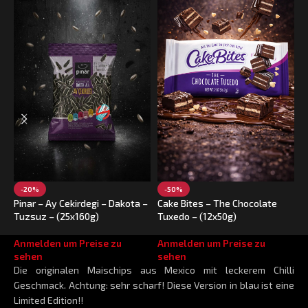
-20%
-50%
Pinar – Ay Cekirdegi – Dakota –
Cake Bites – The Chocolate
D
Tuzsuz – (25x160g)
Tuxedo – (12x50g)
A
Anmelden um Preise zu
Anmelden um Preise zu
s
sehen
sehen
Die originalen Maischips aus Mexico mit leckerem Chilli
Geschmack. Achtung: sehr scharf! Diese Version in blau ist eine
Limited Edition!!