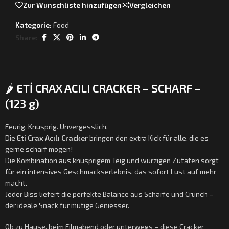
Zur Wunschliste hinzufügen
Vergleichen
Kategorie:
Food
Share:
🌶️
ETİ CRAX ACILI CRACKER – SCHARF –
(123 g)
Feurig. Knusprig. Unvergesslich.
Die
Eti Crax Acılı Cracker
bringen den extra Kick für alle, die es
gerne scharf mögen!
Die Kombination aus knusprigem Teig und würzigen Zutaten sorgt
für ein intensives Geschmackserlebnis, das sofort Lust auf mehr
macht.
Jeder Biss liefert die perfekte Balance aus Schärfe und Crunch –
der ideale Snack für mutige Geniesser.
Ob zu Hause, beim Filmabend oder unterwegs – diese Cracker