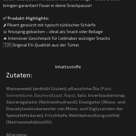
bringen garantiert Feuer in deine Snackpause!
✅ Produkt-Highlights:
🌶️ Pikant gewürzt mit typisch türkischer Schärfe
🥨 Knusprig gebacken – ideal als Snack oder Beilage
🔥 Intensiver Geschmack für Liebhaber würziger Snacks
🇹🇷 Original Eti-Qualität aus der Türkei
Inhaltsstoffe
Zutaten:
Weizenmehl (enthält Gluten)
,
pflanzliche Öle
(Palm,
Sonnenblume, Baumwollsaat, Raps),
Salz
,
Invertzuckersirup
,
Säureregulator (Natriumhydroxid)
,
Emulgator (Mono- und
Diacetylweinsäureester von Mono- und Diglyceriden der
Speisefettsäuren)
,
Frischhefe
,
Mehlbehandlungsmittel
(Natriummetabisulfit)
.
Allergene: