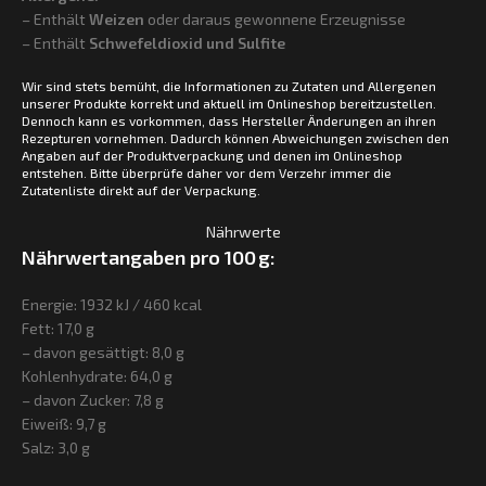
– Enthält
Weizen
oder daraus gewonnene Erzeugnisse
– Enthält
Schwefeldioxid und Sulfite
Wir sind stets bemüht, die Informationen zu Zutaten und Allergenen
unserer Produkte korrekt und aktuell im Onlineshop bereitzustellen.
Dennoch kann es vorkommen, dass Hersteller Änderungen an ihren
Rezepturen vornehmen. Dadurch können Abweichungen zwischen den
Angaben auf der Produktverpackung und denen im Onlineshop
entstehen. Bitte überprüfe daher vor dem Verzehr immer die
Zutatenliste direkt auf der Verpackung.
Nährwerte
Nährwertangaben pro 100 g:
Energie: 1932 kJ / 460 kcal
Fett: 17,0 g
– davon gesättigt: 8,0 g
Kohlenhydrate: 64,0 g
– davon Zucker: 7,8 g
Eiweiß: 9,7 g
Salz: 3,0 g