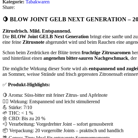
Kategorie:
Tabakwaren
Share:
🍋 BLOW JOINT GELB NEXT GENERATION – 2
Zitrusfrisch. Mild. Entspannend.
Die
BLOW Joint GELB Next Generation
bringt eine sanfte und zu
eine feine
Zitrusnote
abgerundet wird und beim Rauchen eine angene
Schon beim Zerdrücken der Blüte treten
fruchtige Zitrusaromen
her
und hinterlässt einen
angenehm bitter-sauren Nachgeschmack
, de
Die mögliche Wirkung dieser Sorte wird als
entspannend und zugleic
an Sommer, weisse Strände und frisch gepressten Zitronensaft erinnert
✅
Produkt-Highlights:
🍋 Aroma: Süss-bitter mit feiner Zitrus- und Apfelnote
🧘‍♂️ Wirkung: Entspannend und leicht stimulierend
💪 Stärke: 7/10
🌱 THC: < 1 %
🌼 CBD: Bis zu 20 %
💨 Verarbeitung: Vorgedrehter Joint – sofort genussbereit
📦 Verpackung: 20 vorgerollte Joints – praktisch und handlich
🌴 Genuss-Tipp: Ideal für entspannte Sommermomente