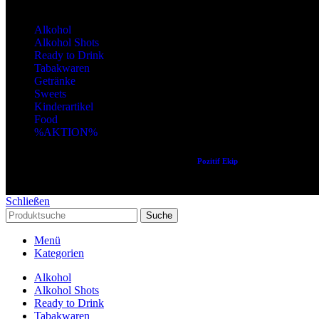
Alkohol
Alkohol Shots
Ready to Drink
Tabakwaren
Getränke
Sweets
Kinderartikel
Food
%AKTION%
Copyright © 2024 Alle Rechte vorbehalten. Created by
Pozitif Ekip
Schließen
Suche
Menü
Kategorien
Alkohol
Alkohol Shots
Ready to Drink
Tabakwaren