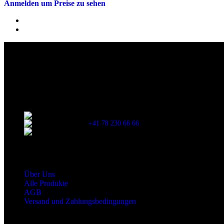
Anmelden um Preise zu sehen
Die originalen Maischips aus Mexico mit leckerem Chilli Geschmack. A
Wir sind stets bemüht, alle Zutaten, Nährwerte und Allergien korrek
Verzehr stets die Inhaltsangaben auf der Produktverpackung durchzul
Kontaktinformationen
Stationsstrasse 33 , 8306 Brüttisellen Zürich
+41 78 230 66 66
snaxgmbh@gmail.com
Shop Service
Über Uns
Alle Produkte
AGB
Versand und Zahlungsbedingungen
Produktkategorien