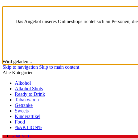
Das Angebot unseres Onlineshops richtet sich an Personen, die mi
Wird geladen...
Skip to navigation
Skip to main content
Alle Kategorien
Alkohol
Alkohol Shots
Ready to Drink
Tabakwaren
Getränke
Sweets
Kinderartikel
Food
%AKTION%
STARTSEITE