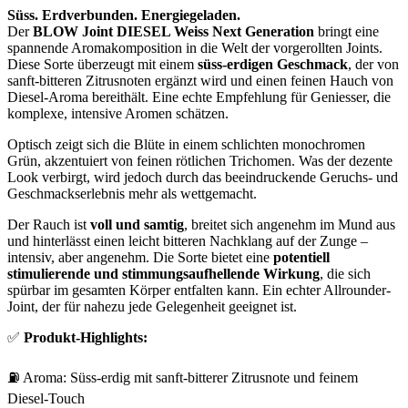
Süss. Erdverbunden. Energiegeladen.
Der
BLOW Joint DIESEL Weiss Next Generation
bringt eine
spannende Aromakomposition in die Welt der vorgerollten Joints.
Diese Sorte überzeugt mit einem
süss-erdigen Geschmack
, der von
sanft-bitteren Zitrusnoten ergänzt wird und einen feinen Hauch von
Diesel-Aroma bereithält. Eine echte Empfehlung für Geniesser, die
komplexe, intensive Aromen schätzen.
Optisch zeigt sich die Blüte in einem schlichten monochromen
Grün, akzentuiert von feinen rötlichen Trichomen. Was der dezente
Look verbirgt, wird jedoch durch das beeindruckende Geruchs- und
Geschmackserlebnis mehr als wettgemacht.
Der Rauch ist
voll und samtig
, breitet sich angenehm im Mund aus
und hinterlässt einen leicht bitteren Nachklang auf der Zunge –
intensiv, aber angenehm. Die Sorte bietet eine
potentiell
stimulierende und stimmungsaufhellende Wirkung
, die sich
spürbar im gesamten Körper entfalten kann. Ein echter Allrounder-
Joint, der für nahezu jede Gelegenheit geeignet ist.
✅
Produkt-Highlights:
⛽ Aroma: Süss-erdig mit sanft-bitterer Zitrusnote und feinem
Diesel-Touch