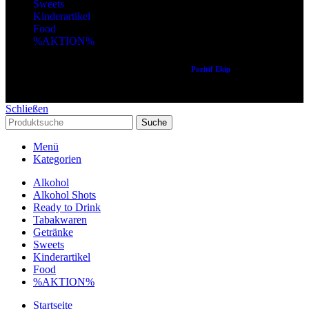
Sweets
Kinderartikel
Food
%AKTION%
Copyright © 2024 Alle Rechte vorbehalten. Created by
Pozitif Ekip
Schließen
Suche
Menü
Kategorien
Alkohol
Alkohol Shots
Ready to Drink
Tabakwaren
Getränke
Sweets
Kinderartikel
Food
%AKTION%
Startseite