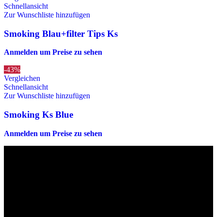
Schnellansicht
Zur Wunschliste hinzufügen
Smoking Blau+filter Tips Ks
Anmelden um Preise zu sehen
-43%
Vergleichen
Schnellansicht
Zur Wunschliste hinzufügen
Smoking Ks Blue
Anmelden um Preise zu sehen
Die originalen Maischips aus Mexico mit leckerem Chilli
Geschmack. Achtung: sehr scharf! Diese Version in blau ist eine
Limited Edition!!
Wir sind stets bemüht, alle Zutaten, Nährwerte und Allergien korrekt
anzugeben. Bei Veränderung der Zutatenliste durch den Hersteller
kann es jedoch zu Abweichungen kommen. Wir bitten dich vor dem
Verzehr stets die Inhaltsangaben auf der Produktverpackung