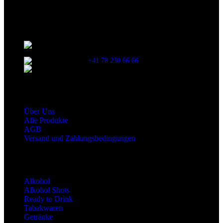
durchzulesen.
Kontaktinformationen
Stationsstrasse 33 , 8306 Brüttisellen Zürich /
SCHWEIZ
+41 78 230 66 66
snaxgmbh@gmail.com
Shop Service
Über Uns
Alle Produkte
AGB
Versand und Zahlungsbedingungen
Produktkategorien
Alkohol
Alkohol Shots
Ready to Drink
Tabakwaren
Getränke