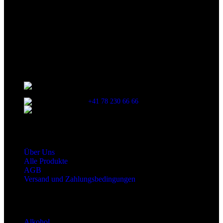
Wir sind stets bemüht, alle Zutaten, Nährwerte und Allergien korrekt
anzugeben. Bei Veränderung der Zutatenliste durch den Hersteller
kann es jedoch zu Abweichungen kommen. Wir bitten dich vor dem
Verzehr stets die Inhaltsangaben auf der Produktverpackung
durchzulesen.
Kontaktinformationen
Stationsstrasse 33 , 8306 Brüttisellen Zürich /
SCHWEIZ
+41 78 230 66 66
snaxgmbh@gmail.com
Shop Service
Über Uns
Alle Produkte
AGB
Versand und Zahlungsbedingungen
Produktkategorien
Alkohol