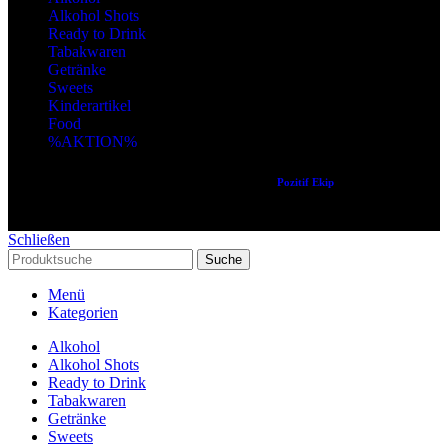
Alkohol Shots
Ready to Drink
Tabakwaren
Getränke
Sweets
Kinderartikel
Food
%AKTION%
Copyright © 2024 Alle Rechte vorbehalten. Created by
Pozitif Ekip
Schließen
Suche
Menü
Kategorien
Alkohol
Alkohol Shots
Ready to Drink
Tabakwaren
Getränke
Sweets