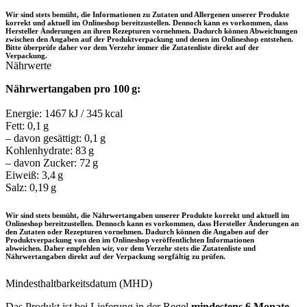
Wir sind stets bemüht, die Informationen zu Zutaten und Allergenen unserer Produkte
korrekt und aktuell im Onlineshop bereitzustellen. Dennoch kann es vorkommen, dass
Hersteller Änderungen an ihren Rezepturen vornehmen. Dadurch können Abweichungen
zwischen den Angaben auf der Produktverpackung und denen im Onlineshop entstehen.
Bitte überprüfe daher vor dem Verzehr immer die Zutatenliste direkt auf der
Verpackung.
Nährwerte
Nährwertangaben pro 100 g:
Energie: 1467 kJ / 345 kcal
Fett: 0,1 g
– davon gesättigt: 0,1 g
Kohlenhydrate: 83 g
– davon Zucker: 72 g
Eiweiß: 3,4 g
Salz: 0,19 g
Wir sind stets bemüht, die Nährwertangaben unserer Produkte korrekt und aktuell im
Onlineshop bereitzustellen. Dennoch kann es vorkommen, dass Hersteller Änderungen an
den Zutaten oder Rezepturen vornehmen. Dadurch können die Angaben auf der
Produktverpackung von den im Onlineshop veröffentlichten Informationen
abweichen. Daher empfehlen wir, vor dem Verzehr stets die Zutatenliste und
Nährwertangaben direkt auf der Verpackung sorgfältig zu prüfen.
Mindesthaltbarkeitsdatum (MHD)
Das Produkt ist bei Lieferung in der Regel
mindestens 6 Monate