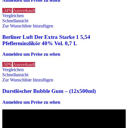
Anmelden um Preise zu sehen
-34%
Ausverkauft
Vergleichen
Schnellansicht
Zur Wunschliste hinzufügen
Berliner Luft Der Extra Starke 1 5,54
Pfefferminzlikör 40% Vol. 0,7 L
Anmelden um Preise zu sehen
-50%
Ausverkauft
Vergleichen
Schnellansicht
Zur Wunschliste hinzufügen
Durstlöscher Bubble Gum – (12x500ml)
Anmelden um Preise zu sehen
Die originalen Maischips aus Mexico mit leckerem Chilli
Geschmack. Achtung: sehr scharf! Diese Version in blau ist eine
Limited Edition!!