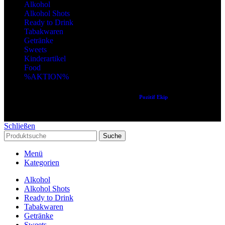
Alkohol
Alkohol Shots
Ready to Drink
Tabakwaren
Getränke
Sweets
Kinderartikel
Food
%AKTION%
Copyright © 2024 Alle Rechte vorbehalten. Created by
Pozitif Ekip
Schließen
Suche
Menü
Kategorien
Alkohol
Alkohol Shots
Ready to Drink
Tabakwaren
Getränke
Sweets