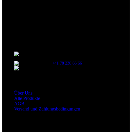
Wir sind stets bemüht, alle Zutaten, Nährwerte und Allergien korrekt
anzugeben. Bei Veränderung der Zutatenliste durch den Hersteller
kann es jedoch zu Abweichungen kommen. Wir bitten dich vor dem
Verzehr stets die Inhaltsangaben auf der Produktverpackung
durchzulesen.
Kontaktinformationen
Stationsstrasse 33 , 8306 Brüttisellen Zürich /
SCHWEIZ
+41 78 230 66 66
snaxgmbh@gmail.com
Shop Service
Über Uns
Alle Produkte
AGB
Versand und Zahlungsbedingungen
Produktkategorien