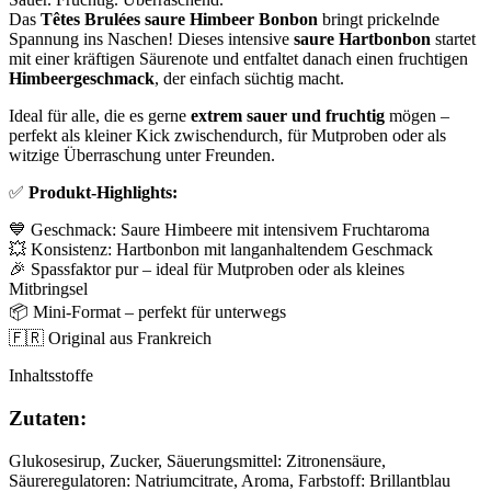
Das
Têtes Brulées saure Himbeer Bonbon
bringt prickelnde
Spannung ins Naschen! Dieses intensive
saure Hartbonbon
startet
mit einer kräftigen Säurenote und entfaltet danach einen fruchtigen
Himbeergeschmack
, der einfach süchtig macht.
Ideal für alle, die es gerne
extrem sauer und fruchtig
mögen –
perfekt als kleiner Kick zwischendurch, für Mutproben oder als
witzige Überraschung unter Freunden.
✅
Produkt-Highlights:
💙 Geschmack: Saure Himbeere mit intensivem Fruchtaroma
💥 Konsistenz: Hartbonbon mit langanhaltendem Geschmack
🎉 Spassfaktor pur – ideal für Mutproben oder als kleines
Mitbringsel
📦 Mini-Format – perfekt für unterwegs
🇫🇷 Original aus Frankreich
Inhaltsstoffe
Zutaten:
Glukosesirup, Zucker, Säuerungsmittel: Zitronensäure,
Säureregulatoren: Natriumcitrate, Aroma, Farbstoff: Brillantblau