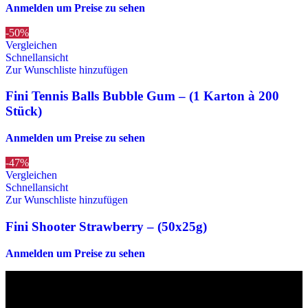
Anmelden um Preise zu sehen
-50%
Vergleichen
Schnellansicht
Zur Wunschliste hinzufügen
Fini Tennis Balls Bubble Gum – (1 Karton à 200
Stück)
Anmelden um Preise zu sehen
-47%
Vergleichen
Schnellansicht
Zur Wunschliste hinzufügen
Fini Shooter Strawberry – (50x25g)
Anmelden um Preise zu sehen
Die originalen Maischips aus Mexico mit leckerem Chilli
Geschmack. Achtung: sehr scharf! Diese Version in blau ist eine
Limited Edition!!