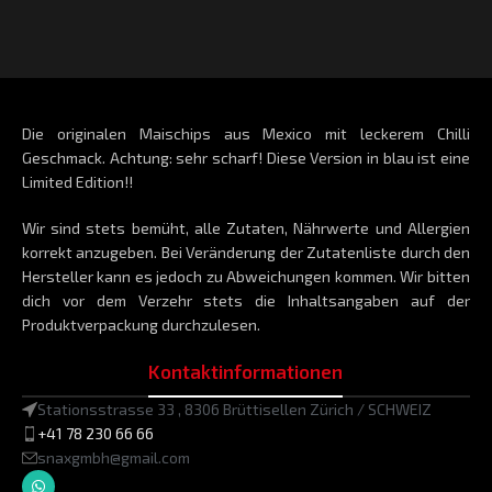
B
A
s
Die originalen Maischips aus Mexico mit leckerem Chilli
Geschmack. Achtung: sehr scharf! Diese Version in blau ist eine
Limited Edition!!
Wir sind stets bemüht, alle Zutaten, Nährwerte und Allergien
korrekt anzugeben. Bei Veränderung der Zutatenliste durch den
Hersteller kann es jedoch zu Abweichungen kommen. Wir bitten
dich vor dem Verzehr stets die Inhaltsangaben auf der
Produktverpackung durchzulesen.
Kontaktinformationen
Stationsstrasse 33 , 8306 Brüttisellen Zürich / SCHWEIZ
+41 78 230 66 66
snaxgmbh@gmail.com