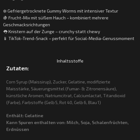
❄️ Gefriergetrocknete Gummy Worms mit intensiver Textur
🍇 Frucht-Mix mit süßem Hauch – kombiniert mehrere
Geschmacksrichtungen
👅 Knistern auf der Zunge – crunchy statt chewy
📱 TikTok-Trend-Snack – perfekt für Social-Media-Genussmoment
Inhaltsstoffe
Zutaten:
Corn Syrup (Maissirup), Zucker, Gelatine, modifizierte
Maisstärke, Säuerungsmittel (Fumar- & Zitronensäure),
künstliche Aromen, Natriumcitrat, Calciumlactat, Titandioxid
(Farbe), Farbstoffe (Gelb 5, Rot 40, Gelb 6, Blau 1)
Enthält:
Gelatine
Kann Spuren enthalten von:
Milch, Soja, Schalenfrüchten,
Erdnüssen