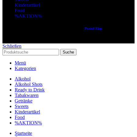
Kinderartikel
Food
%AKTION%
Copyright © 2024 Alle Rechte vorbehalten. Created by
Pozitif Ekip
Schließen
Suche
Menü
Kategorien
Alkohol
Alkohol Shots
Ready to Drink
Tabakwaren
Getränke
Sweets
Kinderartikel
Food
%AKTION%
Startseite