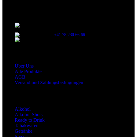
Kontaktinformationen
Stationsstrasse 33 , 8306 Brüttisellen Zürich /
SCHWEIZ
+41 78 230 66 66
snaxgmbh@gmail.com
Shop Service
Über Uns
Alle Produkte
AGB
Versand und Zahlungsbedingungen
Produktkategorien
Alkohol
Alkohol Shots
Ready to Drink
Tabakwaren
Getränke
Sweets