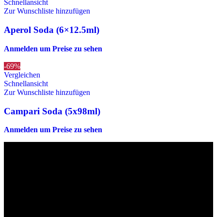
Schnellansicht
Zur Wunschliste hinzufügen
Aperol Soda (6×12.5ml)
Anmelden um Preise zu sehen
-69%
Vergleichen
Schnellansicht
Zur Wunschliste hinzufügen
Campari Soda (5x98ml)
Anmelden um Preise zu sehen
Die originalen Maischips aus Mexico mit leckerem Chilli
Geschmack. Achtung: sehr scharf! Diese Version in blau ist eine
Limited Edition!!
Wir sind stets bemüht, alle Zutaten, Nährwerte und Allergien korrekt
anzugeben. Bei Veränderung der Zutatenliste durch den Hersteller
kann es jedoch zu Abweichungen kommen. Wir bitten dich vor dem
Verzehr stets die Inhaltsangaben auf der Produktverpackung
durchzulesen.