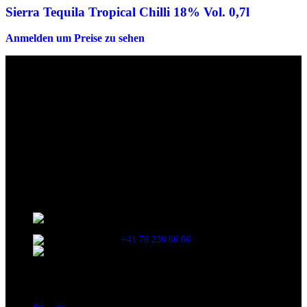
Sierra Tequila Tropical Chilli 18% Vol. 0,7l
Anmelden um Preise zu sehen
Die originalen Maischips aus Mexico mit leckerem Chilli
Geschmack. Achtung: sehr scharf! Diese Version in blau ist eine
Limited Edition!!
Wir sind stets bemüht, alle Zutaten, Nährwerte und Allergien korrekt
anzugeben. Bei Veränderung der Zutatenliste durch den Hersteller
kann es jedoch zu Abweichungen kommen. Wir bitten dich vor dem
Verzehr stets die Inhaltsangaben auf der Produktverpackung
durchzulesen.
Kontaktinformationen
Stationsstrasse 33 , 8306 Brüttisellen Zürich /
SCHWEIZ
+41 78 230 66 66
snaxgmbh@gmail.com
Shop Service