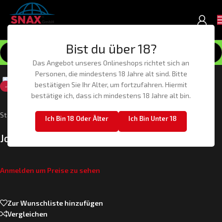
Bist du über 18?
Das Angebot unseres Onlineshops richtet sich an
Klick zum Vergrößern
Personen, die mindestens 18 Jahre alt sind. Bitte
bestätigen Sie Ihr Alter, um fortzufahren. Hiermit
-61%
bestätige ich, dass ich mindestens 18 Jahre alt bin.
Start
/
Tabakwaren
Ich Bin 18 Oder Älter
Ich Bin Unter 18
Joint Watermelon CBD – (x10)
Anmelden um Preise zu sehen
Zur Wunschliste hinzufügen
Vergleichen