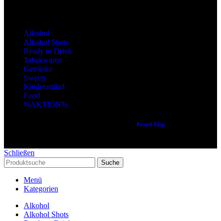
Produktkategorien
Alkohol
Alkohol Shots
Ready to Drink
Tabakwaren
Getränke
Sweets
Kinderartikel
Food
%AKTION%
Copyright © 2024 Alle Rechte vorbehalten. Created by
Pozitif Ekip
Schließen
Suche
Menü
Kategorien
Alkohol
Alkohol Shots