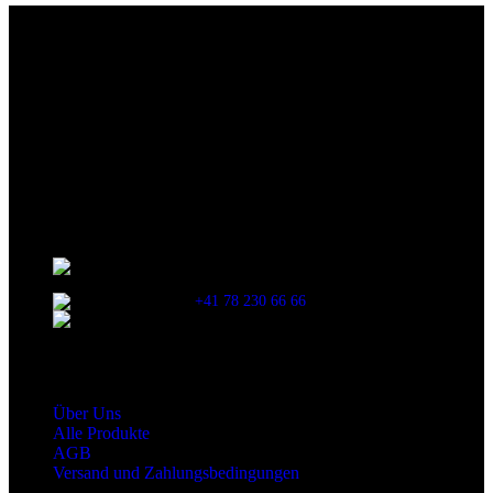
Die originalen Maischips aus Mexico mit leckerem Chilli
Geschmack. Achtung: sehr scharf! Diese Version in blau ist eine
Limited Edition!!
Wir sind stets bemüht, alle Zutaten, Nährwerte und Allergien korrekt
anzugeben. Bei Veränderung der Zutatenliste durch den Hersteller
kann es jedoch zu Abweichungen kommen. Wir bitten dich vor dem
Verzehr stets die Inhaltsangaben auf der Produktverpackung
durchzulesen.
Kontaktinformationen
Stationsstrasse 33 , 8306 Brüttisellen Zürich /
SCHWEIZ
+41 78 230 66 66
snaxgmbh@gmail.com
Shop Service
Über Uns
Alle Produkte
AGB
Versand und Zahlungsbedingungen