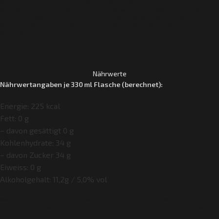
Dennoch kann es vorkommen, dass Hersteller Änderungen an ihren
Rezepturen vornehmen.
Dadurch können Abweichungen zwischen den Angaben
auf der Produktverpackung und denen im Onlineshop entstehen.
Bitte
überprüfe daher vor dem Verzehr immer die Zutatenliste direkt auf der
Verpackung.
Nährwerte
Nährwertangaben je 330 ml Flasche (berechnet):
Energie: 225 kcal
Fett: 0 g
– davon gesättigt 0 g
Kohlenhydrate: 34 g
– davon Zucker 34 g
Eiweiss: 0 g
Alkoholgehalt: 11,2g / 5,0% vol
Wir sind stets bemüht, die Nährwertangaben unserer Produkte korrekt und
aktuell im Onlineshop bereitzustellen. Dennoch kann es vorkommen, dass
Hersteller Änderungen an den Zutaten oder Rezepturen vornehmen. Dadurch