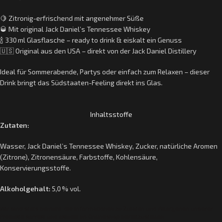
🍋 Zitronig-erfrischend mit angenehmer Süße
🥃 Mit original Jack Daniel’s Tennessee Whiskey
🍾 330 ml Glasflasche – ready to drink & eiskalt ein Genuss
🇺🇸 Original aus den USA – direkt von der Jack Daniel Distillery
Ideal für Sommerabende, Partys oder einfach zum Relaxen – dieser
Drink bringt das Südstaaten-Feeling direkt ins Glas.
Inhaltsstoffe
Zutaten:
Wasser, Jack Daniel’s Tennessee Whiskey, Zucker, natürliche Aromen
(Zitrone), Zitronensäure, Farbstoffe, Kohlensäure,
Konservierungsstoffe.
Alkoholgehalt:
5,0 % vol.
Wir sind stets bemüht, die Informationen zu Zutaten und Allergenen unserer
Produkte korrekt und aktuell im Onlineshop bereitzustellen.