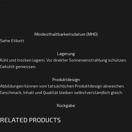
können die Angaben auf der Produktverpackung von den im Onlineshop
veröffentlichten Informationen abweichen. Daher empfehlen wir, vor dem
Verzehr stets die Zutatenliste und Nährwertangaben direkt auf der Verpackung
sorgfältig zu prüfen.
Mindesthaltbarkeitsdatum (MHD)
Siehe Etikett
Lagerung
Kühl und trocken lagern. Vor direkter Sonneneinstrahlung schützen.
Gekühlt geniessen.
Produktdesign
Abbildungen können vom tatsächlichen Produktdesign abweichen.
Geschmack, Inhalt und Qualität bleiben selbstverständlich gleich.
Rückgabe
RELATED PRODUCTS