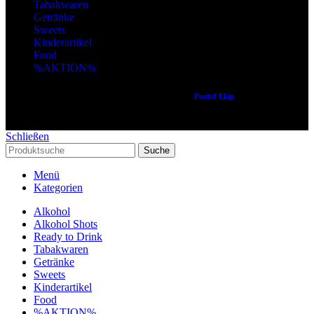
Tabakwaren
Getränke
Sweets
Kinderartikel
Food
%AKTION%
Copyright © 2024 Alle Rechte vorbehalten. Created by
Pozitif Ekip
Schließen
Suche
Menü
Kategorien
Alkohol
Alkohol Shots
Ready to Drink
Tabakwaren
Getränke
Sweets
Kinderartikel
Food
%AKTION%