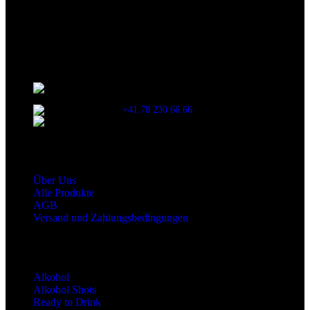
kann es jedoch zu Abweichungen kommen. Wir bitten dich vor dem
Verzehr stets die Inhaltsangaben auf der Produktverpackung
durchzulesen.
Kontaktinformationen
Stationsstrasse 33 , 8306 Brüttisellen Zürich /
SCHWEIZ
+41 78 230 66 66
snaxgmbh@gmail.com
Shop Service
Über Uns
Alle Produkte
AGB
Versand und Zahlungsbedingungen
Produktkategorien
Alkohol
Alkohol Shots
Ready to Drink