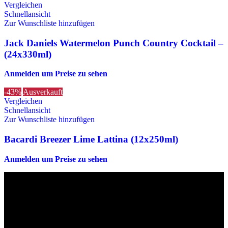
Vergleichen
Schnellansicht
Zur Wunschliste hinzufügen
Jack Daniels Watermelon Punch Country Cocktail –
(24x330ml)
Anmelden um Preise zu sehen
-43%
Ausverkauft
Vergleichen
Schnellansicht
Zur Wunschliste hinzufügen
Bacardi Breezer Lime Lattina (12x250ml)
Anmelden um Preise zu sehen
Die originalen Maischips aus Mexico mit leckerem Chilli
Geschmack. Achtung: sehr scharf! Diese Version in blau ist eine
Limited Edition!!
Wir sind stets bemüht, alle Zutaten, Nährwerte und Allergien korrekt
anzugeben. Bei Veränderung der Zutatenliste durch den Hersteller