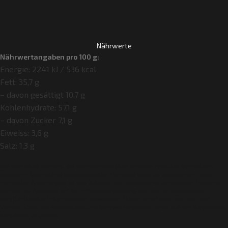
Nährwerte
Nährwertangaben pro 100 g:
Energie: 2241 kJ / 536 kcal
Fett: 35,7 g
– davon gesättigt 10,7 g
Kohlenhydrate: 57,1 g
– davon Zucker 7,1 g
Eiweiss: 3,6 g
Salz: 1,3 g
Wir sind stets bemüht, die Nährwertangaben unserer Produkte korrekt und
aktuell im Onlineshop bereitzustellen. Dennoch kann es vorkommen, dass
Hersteller Änderungen an den Zutaten oder Rezepturen vornehmen. Dadurch
können die Angaben auf der Produktverpackung von den im Onlineshop
veröffentlichten Informationen abweichen. Daher empfehlen wir, vor dem
Verzehr stets die Zutatenliste und Nährwertangaben direkt auf der Verpackung
sorgfältig zu prüfen.