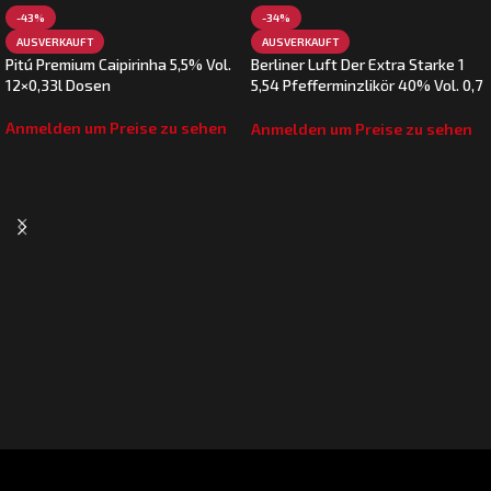
-43%
-34%
AUSVERKAUFT
AUSVERKAUFT
Pitú Premium Caipirinha 5,5% Vol.
Berliner Luft Der Extra Starke 1
12×0,33l Dosen
5,54 Pfefferminzlikör 40% Vol. 0,7
L
Anmelden um Preise zu sehen
Anmelden um Preise zu sehen