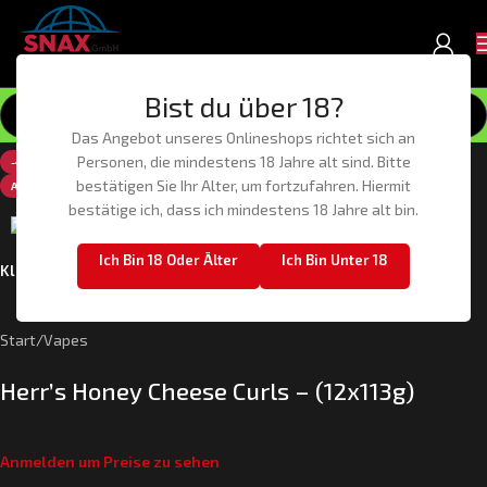
Bist du über 18?
Das Angebot unseres Onlineshops richtet sich an
Personen, die mindestens 18 Jahre alt sind. Bitte
-44%
bestätigen Sie Ihr Alter, um fortzufahren. Hiermit
AUSVERKAUFT
bestätige ich, dass ich mindestens 18 Jahre alt bin.
Ich Bin 18 Oder Älter
Ich Bin Unter 18
Klick zum Vergrößern
Start
/
Vapes
Herr’s Honey Cheese Curls – (12x113g)
Anmelden um Preise zu sehen