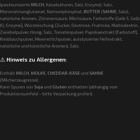
(pasteurisierte
MILCH
, Käsekulturen, Salz, Enzyme), Salz,
Mononatriumglutamat, Natriumphosphat,
BUTTER
(
SAHNE
, Salz),
natürliche Aromen, Zitronensäure, Milchsäure, Farbstoffe (Gelb 5, Gelb
6), Enzyme], Würzmischung (Zucker, Dextrose, Fruktose, Maltodextrin,
Zwiebelpulver, Honig, Salz, Tomatenpulver, Paprikaextrakt [Farbstoff],
Knoblauchpulver, Meerrettichpulver, autolysierter Hefextrakt,
natürliche und künstliche Aromen), Salz.
⚠️
Hinweis zu Allergenen:
Enthält
MILCH
,
MOLKE
,
CHEDDAR-KÄSE
und
SAHNE
(Milcherzeugnisse).
Kann Spuren von
Soja
und
Gluten
enthalten (abhängig vom
Produktionsumfeld – bitte Verpackung prüfen).
Wir sind stets bemüht, die Informationen zu Zutaten und Allergenen unserer
Produkte korrekt und aktuell im Onlineshop bereitzustellen.
Dennoch kann es vorkommen, dass Hersteller Änderungen an ihren
Rezepturen vornehmen.
Dadurch können Abweichungen zwischen den Angaben
auf der Produktverpackung und denen im Onlineshop entstehen.
Bitte
überprüfe daher vor dem Verzehr immer die Zutatenliste direkt auf der
Verpackung.