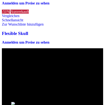
Anmelden um Preise zu sehen
-51%
Ausverkauft
Vergleichen
Schnellansicht
Zur Wunschliste hinzufügen
Flexible Skull
Anmelden um Preise zu sehen
Die originalen Maischips aus Mexico mit leckerem Chilli
Geschmack. Achtung: sehr scharf! Diese Version in blau ist eine
Limited Edition!!
Wir sind stets bemüht, alle Zutaten, Nährwerte und Allergien korrekt
anzugeben. Bei Veränderung der Zutatenliste durch den Hersteller
kann es jedoch zu Abweichungen kommen. Wir bitten dich vor dem
Verzehr stets die Inhaltsangaben auf der Produktverpackung
durchzulesen.
Kontaktinformationen
Stationsstrasse 33 , 8306 Brüttisellen Zürich /