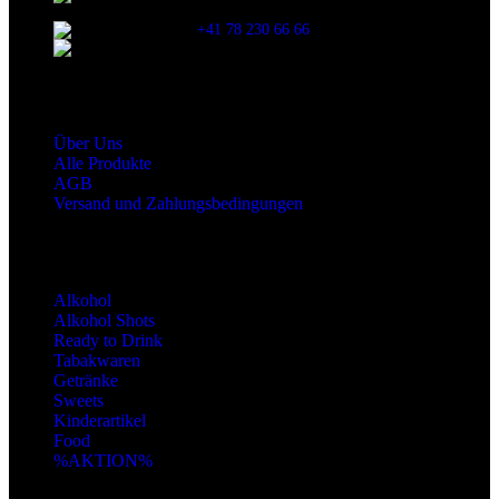
SCHWEIZ
+41 78 230 66 66
snaxgmbh@gmail.com
Shop Service
Über Uns
Alle Produkte
AGB
Versand und Zahlungsbedingungen
Produktkategorien
Alkohol
Alkohol Shots
Ready to Drink
Tabakwaren
Getränke
Sweets
Kinderartikel
Food
%AKTION%