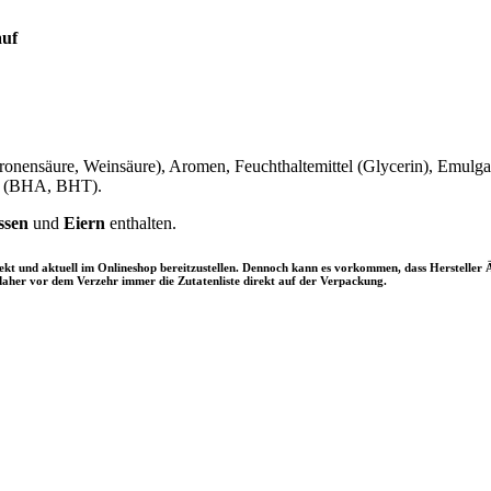
auf
ronensäure, Weinsäure), Aromen, Feuchthaltemittel (Glycerin), Emulgat
el (BHA, BHT).
ssen
und
Eiern
enthalten.
rrekt und aktuell im Onlineshop bereitzustellen. Dennoch kann es vorkommen, dass Herstel
aher vor dem Verzehr immer die Zutatenliste direkt auf der Verpackung.