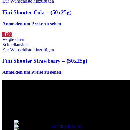
Zur Wunschliste hinzufügen
Fini Shooter Cola – (50x25g)
Anmelden um Preise zu sehen
-47%
Vergleichen
Schnellansicht
Zur Wunschliste hinzufügen
Fini Shooter Strawberry – (50x25g)
Anmelden um Preise zu sehen
Die originalen Maischips aus Mexico mit leckerem Chilli Geschmack. A
Wir sind stets bemüht, alle Zutaten, Nährwerte und Allergien korrek
Verzehr stets die Inhaltsangaben auf der Produktverpackung durchzul
Kontaktinformationen
Stationsstrasse 33 , 8306 Brüttisellen Zürich
+41 78 230 66 66