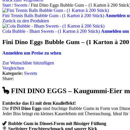
Start
/
Sweets
/
Fini Dino Eggs Bubble Gum – (1 Karton à 200 Stück
Fini Tennis Balls Bubble Gum - (1 Karton à 200 Stück)
Anmelden um
Zurück zu den Produkten
Cola Bubble - Ilham Sweets - (1 Karton à 200 Stück)
Anmelden um P
Fini Dino Eggs Bubble Gum – (1 Karton à 200
Anmelden um Preise zu sehen
Zur Wunschliste hinzufügen
Vergleichen
Kategorie:
Sweets
Share:
🦕
FINI DINO EGGS – Kaugummi-Eier mit 
Entdecke das Ei mit dem Knalleffekt!
Die
FINI Dino Eggs
sind fruchtige Bubble Gums in Form von Dinoe
Jeder Biss bringt ein kleines Kauerlebnis mit Überraschung. Ideal f
🦖
Bubble Gum in Dinoei-Form mit flüssiger Füllung
🍭
Spritziger Fruchtgeschmack und saurer Kick