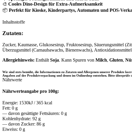
🎨
Cooles Dino-Design für Extra-Aufmerksamkeit
📦
Perfekt für Kioske, Kinderpartys, Automaten und POS-Verk
Inhaltsstoffe
Zutaten:
Zucker, Kaumasse, Glukosesirup, Fruktosesirup, Säuerungsmittel (Zit
Überzugsmittel (Carnaubawachs, Bienenwachs), Antioxidationsmitt
Allergiehinweis:
Enthält
Soja
. Kann Spuren von
Milch
,
Gluten
,
Nü
Wir sind stets bemüht, die Informationen zu Zutaten und Allergenen unserer Produkte ko
Angaben auf der Produktverpackung und denen im Onlineshop entstehen. Bitte überprüfe d
Nährwerte
Nährwerteangabe pro 100g:
Energie: 1530kJ / 365 kcal
Fett: 0 g
— davon gesättigte Fettsäuren: 0 g
Kohlenhydrate: 92 g
— davon Zucker: 86 g
Eiweiss: 0 g