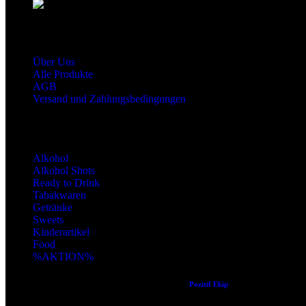
snaxgmbh@gmail.com
Shop Service
Über Uns
Alle Produkte
AGB
Versand und Zahlungsbedingungen
Produktkategorien
Alkohol
Alkohol Shots
Ready to Drink
Tabakwaren
Getränke
Sweets
Kinderartikel
Food
%AKTION%
Copyright © 2024 Alle Rechte vorbehalten. Created by
Pozitif Ekip