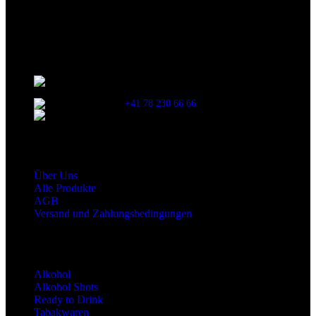
Verzehr stets die Inhaltsangaben auf der Produktverpackung
durchzulesen.
Kontaktinformationen
Stationsstrasse 33 , 8306 Brüttisellen Zürich /
SCHWEIZ
+41 78 230 66 66
snaxgmbh@gmail.com
Shop Service
Über Uns
Alle Produkte
AGB
Versand und Zahlungsbedingungen
Produktkategorien
Alkohol
Alkohol Shots
Ready to Drink
Tabakwaren