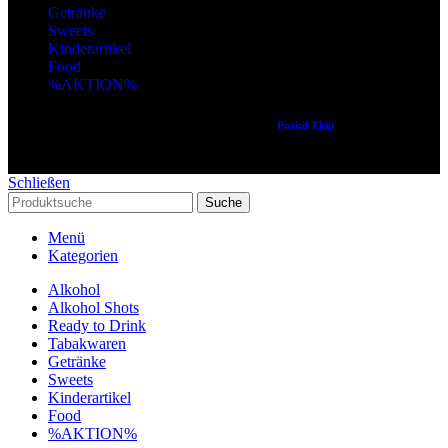
Getränke
Sweets
Kinderartikel
Food
%AKTION%
Copyright © 2024 Alle Rechte vorbehalten. Created by
Pozitif Ekip
Schließen
Suche
Menü
Kategorien
Alkohol
Alkohol Shots
Ready to Drink
Tabakwaren
Getränke
Sweets
Kinderartikel
Food
%AKTION%