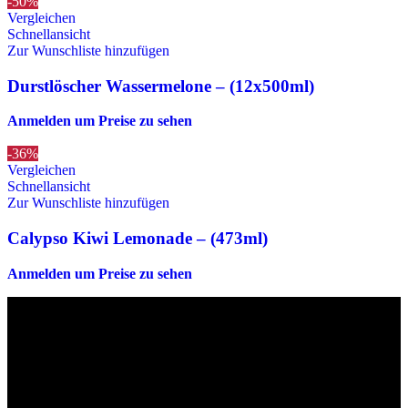
-50%
Vergleichen
Schnellansicht
Zur Wunschliste hinzufügen
Durstlöscher Wassermelone – (12x500ml)
Anmelden um Preise zu sehen
-36%
Vergleichen
Schnellansicht
Zur Wunschliste hinzufügen
Calypso Kiwi Lemonade – (473ml)
Anmelden um Preise zu sehen
Die originalen Maischips aus Mexico mit leckerem Chilli
Geschmack. Achtung: sehr scharf! Diese Version in blau ist eine
Limited Edition!!
Wir sind stets bemüht, alle Zutaten, Nährwerte und Allergien korrekt
anzugeben. Bei Veränderung der Zutatenliste durch den Hersteller
kann es jedoch zu Abweichungen kommen. Wir bitten dich vor dem