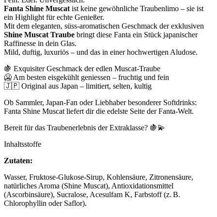
Fanta Shine Muscat
ist keine gewöhnliche Traubenlimo – sie ist
ein Highlight für echte Genießer.
Mit dem eleganten, süss-aromatischen Geschmack der exklusiven
Shine Muscat Traube
bringt diese Fanta ein Stück japanischer
Raffinesse in dein Glas.
Mild, duftig, luxuriös – und das in einer hochwertigen Aludose.
🍇 Exquisiter Geschmack der edlen Muscat-Traube
🥶 Am besten eisgekühlt geniessen – fruchtig und fein
🇯🇵 Original aus Japan – limitiert, selten, kultig
Ob Sammler, Japan-Fan oder Liebhaber besonderer Softdrinks:
Fanta Shine Muscat liefert dir die edelste Seite der Fanta-Welt.
Bereit für das Traubenerlebnis der Extraklasse? 🍇💫
Inhaltsstoffe
Zutaten:
Wasser, Fruktose-Glukose-Sirup, Kohlensäure, Zitronensäure,
natürliches Aroma (Shine Muscat), Antioxidationsmittel
(Ascorbinsäure), Sucralose, Acesulfam K, Farbstoff (z. B.
Chlorophyllin oder Saflor).