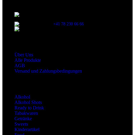
Kontaktinformationen
Stationsstrasse 33 , 8306 Brüttisellen Zürich /
SCHWEIZ
+41 78 230 66 66
snaxgmbh@gmail.com
Shop Service
Über Uns
Alle Produkte
AGB
Versand und Zahlungsbedingungen
Produktkategorien
Alkohol
Alkohol Shots
Ready to Drink
Tabakwaren
Getränke
Sweets
Kinderartikel
Food