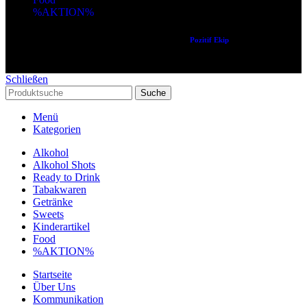
%AKTION%
Copyright © 2024 Alle Rechte vorbehalten. Created by
Pozitif Ekip
Schließen
Suche
Menü
Kategorien
Alkohol
Alkohol Shots
Ready to Drink
Tabakwaren
Getränke
Sweets
Kinderartikel
Food
%AKTION%
Startseite
Über Uns
Kommunikation