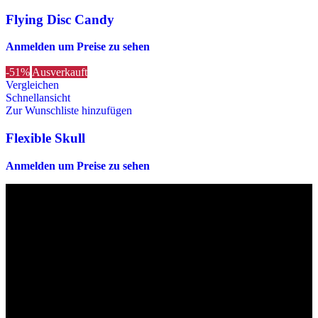
Flying Disc Candy
Anmelden um Preise zu sehen
-51%
Ausverkauft
Vergleichen
Schnellansicht
Zur Wunschliste hinzufügen
Flexible Skull
Anmelden um Preise zu sehen
Die originalen Maischips aus Mexico mit leckerem Chilli
Geschmack. Achtung: sehr scharf! Diese Version in blau ist eine
Limited Edition!!
Wir sind stets bemüht, alle Zutaten, Nährwerte und Allergien korrekt
anzugeben. Bei Veränderung der Zutatenliste durch den Hersteller
kann es jedoch zu Abweichungen kommen. Wir bitten dich vor dem
Verzehr stets die Inhaltsangaben auf der Produktverpackung
durchzulesen.