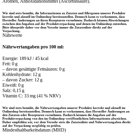
Aromen, Antioxidationsmittel (Ascorbinsäure).
Wir sind stets bemüht, die Informationen zu Zutaten und Allergenen unserer Produkte
korrekt und aktuell im Onlineshop bereitzustellen. Dennoch kann es vorkommen, dass
Hersteller Änderungen an ihren Rezepturen vornehmen. Dadurch können Abweichungen
zwischen den Angaben auf der Produktverpackung und denen im Onlineshop entstehen.
Bitte überprüfe daher vor dem Verzehr immer die Zutatenliste direkt auf der
Verpackung.
Nährwerte
Nährwertangaben pro 100 ml:
Energie: 189 kJ / 45 kcal
Fett: 0 g
– davon gesättigte Fettsäuren: 0 g
Kohlenhydrate: 12 g
– davon Zucker: 12 g
Eiweiß: 0 g
Salz: 0,15 g
Vitamin C: 33 mg (41 % NRV)
Wir sind stets bemüht, die Nährwertangaben unserer Produkte korrekt und aktuell im
Onlineshop bereitzustellen. Dennoch kann es vorkommen, dass Hersteller Änderungen an
den Zutaten oder Rezepturen vornehmen. Dadurch können die Angaben auf der
Produktverpackung von den im Onlineshop veröffentlichten Informationen abweichen.
Daher empfehlen wir, vor dem Verzehr stets die Zutatenliste und Nährwertangaben direkt
auf der Verpackung sorgfältig zu prüfen.
Mindesthaltbarkeitsdatum (MHD)