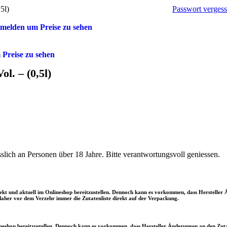
Passwort verges
5l)
melden um Preise zu sehen
Preise zu sehen
l. – (0,5l)
slich an Personen über 18 Jahre. Bitte verantwortungsvoll geniessen.
rrekt und aktuell im Onlineshop bereitzustellen. Dennoch kann es vorkommen, dass Herstel
aher vor dem Verzehr immer die Zutatenliste direkt auf der Verpackung.
ineshop bereitzustellen. Dennoch kann es vorkommen, dass Hersteller Änderungen an den Z