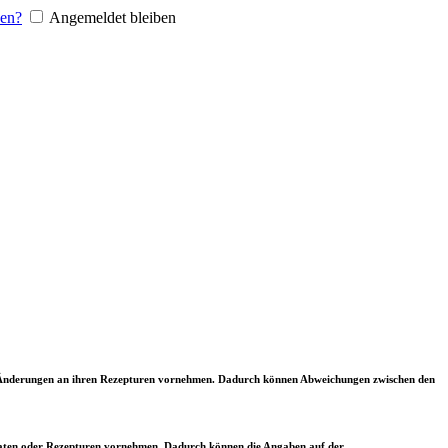
sen?
Angemeldet bleiben
ler Änderungen an ihren Rezepturen vornehmen. Dadurch können Abweichungen zwischen den
utaten oder Rezepturen vornehmen. Dadurch können die Angaben auf der