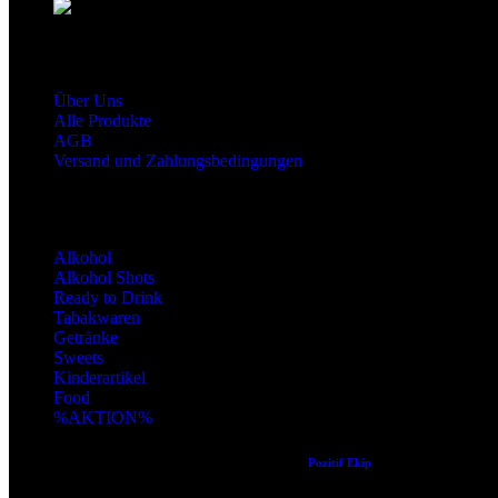
snaxgmbh@gmail.com
Shop Service
Über Uns
Alle Produkte
AGB
Versand und Zahlungsbedingungen
Produktkategorien
Alkohol
Alkohol Shots
Ready to Drink
Tabakwaren
Getränke
Sweets
Kinderartikel
Food
%AKTION%
Copyright © 2024 Alle Rechte vorbehalten. Created by
Pozitif Ekip