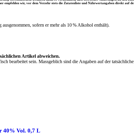
 empfehlen wir, vor dem Verzehr stets die Zutatenliste und Nährwertangaben direkt auf de
g ausgenommen, sofern er mehr als 10 % Alkohol enthält).
tsächlichen Artikel abweichen.
isch bearbeitet sein. Massgeblich sind die Angaben auf der tatsächlic
ör 40% Vol. 0,7 L