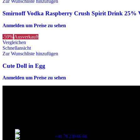
Zur Wunschliste hinzufügen
Smirnoff Vodka Raspberry Crush Spirit Drink 25% Vo
Anmelden um Preise zu sehen
-59%
Ausverkauft
Vergleichen
Schnellansicht
Zur Wunschliste hinzufügen
Cute Doll in Egg
Anmelden um Preise zu sehen
Die originalen Maischips aus Mexico mit leckerem Chilli Geschmack. A
Wir sind stets bemüht, alle Zutaten, Nährwerte und Allergien korrek
Verzehr stets die Inhaltsangaben auf der Produktverpackung durchzul
Kontaktinformationen
Stationsstrasse 33 , 8306 Brüttisellen Zürich
+41 78 230 66 66