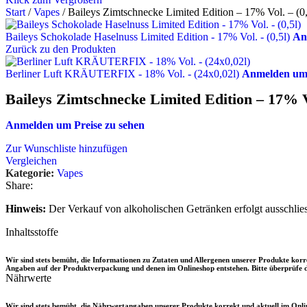
Start
/
Vapes
/
Baileys Zimtschnecke Limited Edition – 17% Vol. – (0,
Baileys Schokolade Haselnuss Limited Edition - 17% Vol. - (0,5l)
An
Zurück zu den Produkten
Berliner Luft KRÄUTERFIX - 18% Vol. - (24x0,02l)
Anmelden um 
Baileys Zimtschnecke Limited Edition – 17% Vo
Anmelden um Preise zu sehen
Zur Wunschliste hinzufügen
Vergleichen
Kategorie:
Vapes
Share:
Hinweis:
Der Verkauf von alkoholischen Getränken erfolgt ausschlies
Inhaltsstoffe
Wir sind stets bemüht, die Informationen zu Zutaten und Allergenen unserer Produkte ko
Angaben auf der Produktverpackung und denen im Onlineshop entstehen. Bitte überprüfe d
Nährwerte
Wir sind stets bemüht, die Nährwertangaben unserer Produkte korrekt und aktuell im Onl