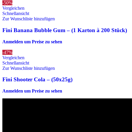
-50%
Vergleichen
Schnellansicht
Zur Wunschliste hinzufügen
Fini Banana Bubble Gum – (1 Karton à 200 Stück)
Anmelden um Preise zu sehen
-47%
Vergleichen
Schnellansicht
Zur Wunschliste hinzufügen
Fini Shooter Cola – (50x25g)
Anmelden um Preise zu sehen
Die originalen Maischips aus Mexico mit leckerem Chilli Geschmack. A
Wir sind stets bemüht, alle Zutaten, Nährwerte und Allergien korrek
Verzehr stets die Inhaltsangaben auf der Produktverpackung durchzul
Kontaktinformationen