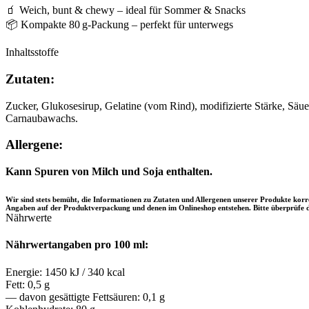
🧃 Weich, bunt & chewy – ideal für Sommer & Snacks
📦 Kompakte 80 g-Packung – perfekt für unterwegs
Inhaltsstoffe
Zutaten:
Zucker, Glukosesirup, Gelatine (vom Rind), modifizierte Stärke, Säue
Carnaubawachs.
Allergene:
Kann Spuren von Milch und Soja enthalten.
Wir sind stets bemüht, die Informationen zu Zutaten und Allergenen unserer Produkte ko
Angaben auf der Produktverpackung und denen im Onlineshop entstehen. Bitte überprüfe d
Nährwerte
Nährwertangaben pro 100 ml:
Energie: 1450 kJ / 340 kcal
Fett: 0,5 g
— davon gesättigte Fettsäuren: 0,1 g