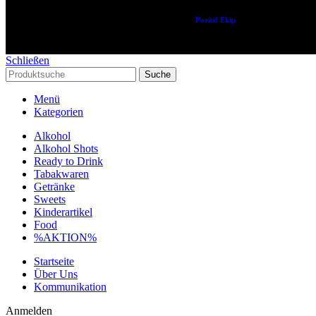
Copyright © 2024 Alle Rechte vorbehalten. Created by
Pozitif Ekip
Schließen
Suche
Menü
Kategorien
Alkohol
Alkohol Shots
Ready to Drink
Tabakwaren
Getränke
Sweets
Kinderartikel
Food
%AKTION%
Startseite
Über Uns
Kommunikation
Anmelden