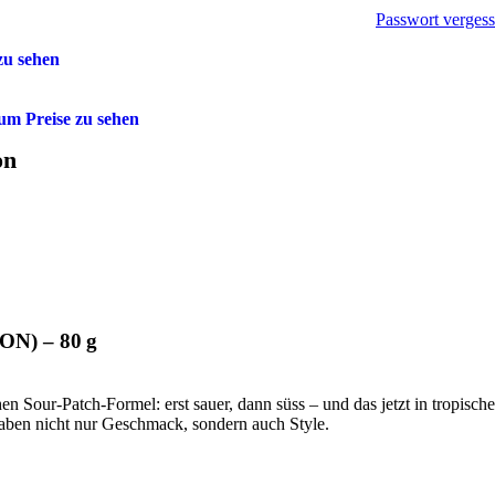
Passwort verges
zu sehen
m Preise zu sehen
on
N) – 80 g
hen Sour-Patch-Formel: erst sauer, dann süss – und das jetzt in tropisch
aben nicht nur Geschmack, sondern auch Style.