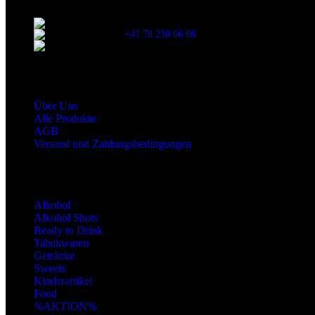
Stationsstrasse 33 , 8306 Brüttisellen Zürich
+41 78 230 66 66
snaxgmbh@gmail.com
Shop Service
Über Uns
Alle Produkte
AGB
Versand und Zahlungsbedingungen
Produktkategorien
Alkohol
Alkohol Shots
Ready to Drink
Tabakwaren
Getränke
Sweets
Kinderartikel
Food
%AKTION%