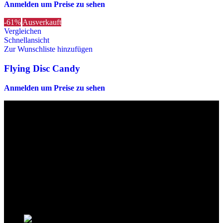
Anmelden um Preise zu sehen
-61%
Ausverkauft
Vergleichen
Schnellansicht
Zur Wunschliste hinzufügen
Flying Disc Candy
Anmelden um Preise zu sehen
Die originalen Maischips aus Mexico mit leckerem Chilli
Geschmack. Achtung: sehr scharf! Diese Version in blau ist eine
Limited Edition!!
Wir sind stets bemüht, alle Zutaten, Nährwerte und Allergien korrekt
anzugeben. Bei Veränderung der Zutatenliste durch den Hersteller
kann es jedoch zu Abweichungen kommen. Wir bitten dich vor dem
Verzehr stets die Inhaltsangaben auf der Produktverpackung
durchzulesen.
Kontaktinformationen
Stationsstrasse 33 , 8306 Brüttisellen Zürich /