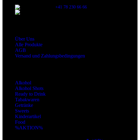
SCHWEIZ
+41 78 230 66 66
snaxgmbh@gmail.com
Shop Service
Über Uns
Alle Produkte
AGB
Versand und Zahlungsbedingungen
Produktkategorien
Alkohol
Alkohol Shots
Ready to Drink
Tabakwaren
Getränke
Sweets
Kinderartikel
Food
%AKTION%