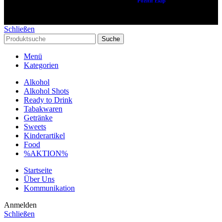
Copyright © 2024 Alle Rechte vorbehalten. Created by
Pozitif Ekip
Schließen
Suche
Menü
Kategorien
Alkohol
Alkohol Shots
Ready to Drink
Tabakwaren
Getränke
Sweets
Kinderartikel
Food
%AKTION%
Startseite
Über Uns
Kommunikation
Anmelden
Schließen