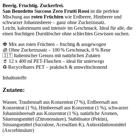
Beerig. Fruchtig. Zuckerfrei.
San Benedetto Succoso Zero Frutti Rossi
ist die perfekte
Mischung aus
roten Früchten
wie Erdbeere, Himbeere und
schwarzer Johannisbeere – ganz ohne Zuckerzusatz.
Leicht, kalorienarm und intensiv im Geschmack. Ideal für alle, die
einen fruchtigen Durstlöscher ohne schlechtes Gewissen suchen.
🍓 Mix aus roten Früchten – fruchtig & ausgewogen
🧊 Ohne Zuckerzusatz – 100 % Geschmack, 0 % Reue
🇮🇹 Italienischer Genuss mit natürlichen Zutaten
🥤 12 x 400 ml PET-Flaschen – ideal für unterwegs
♻️ Recycelbares PET – praktisch & umweltschonend
Inhaltsstoffe
Zutaten:
Wasser, Traubensaft aus Konzentrat (7 %), Erdbeersaft aus
Konzentrat (1 %), Himbeersaft aus Konzentrat (1 %), schwarzer
Johannisbeersaft aus Konzentrat (1 %), natürliche Aromen,
Säuerungsmittel (Zitronensäure), Stabilisator (Pektin),
Süssungsmittel (Sucralose, Acesulfam K), Antioxidationsmittel
(Ascorbinsäure)