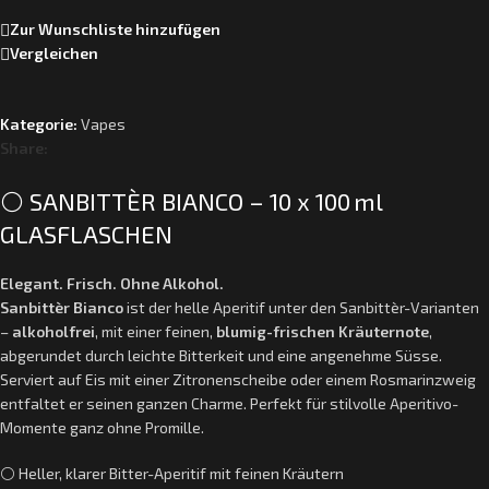
Zur Wunschliste hinzufügen
Vergleichen
Kategorie:
Vapes
Share:
⚪️ SANBITTÈR BIANCO – 10 x 100 ml
GLASFLASCHEN
Elegant. Frisch. Ohne Alkohol.
Sanbittèr Bianco
ist der helle Aperitif unter den Sanbittèr-Varianten
–
alkoholfrei
, mit einer feinen,
blumig-frischen Kräuternote
,
abgerundet durch leichte Bitterkeit und eine angenehme Süsse.
Serviert auf Eis mit einer Zitronenscheibe oder einem Rosmarinzweig
entfaltet er seinen ganzen Charme. Perfekt für stilvolle Aperitivo-
Momente ganz ohne Promille.
⚪️ Heller, klarer Bitter-Aperitif mit feinen Kräutern