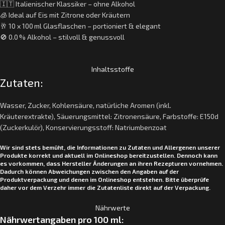
🇮🇹 Italienischer Klassiker – ohne Alkohol
🧊 Ideal auf Eis mit Zitrone oder Kräutern
🥂 10 x 100 ml Glasflaschen – portioniert & elegant
🚫 0.0 % Alkohol – stilvoll & genussvoll
Inhaltsstoffe
Zutaten:
Wasser, Zucker, Kohlensäure, natürliche Aromen (inkl.
Kräuterextrakte), Säuerungsmittel: Zitronensäure, Farbstoffe: E150d
(Zuckerkulör), Konservierungsstoff: Natriumbenzoat
Wir sind stets bemüht, die Informationen zu Zutaten und Allergenen unserer
Produkte korrekt und aktuell im Onlineshop bereitzustellen. Dennoch kann
es vorkommen, dass Hersteller Änderungen an ihren Rezepturen vornehmen.
Dadurch können Abweichungen zwischen den Angaben auf der
Produktverpackung und denen im Onlineshop entstehen. Bitte überprüfe
daher vor dem Verzehr immer die Zutatenliste direkt auf der Verpackung.
Nährwerte
Nährwertangaben pro 100 ml: