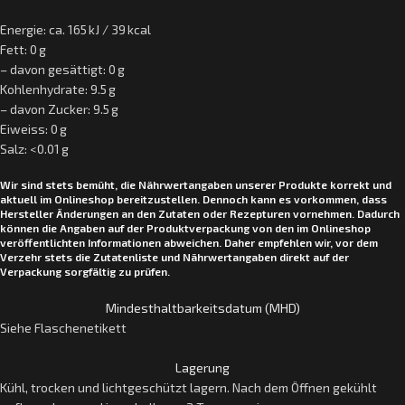
Energie: ca. 165 kJ / 39 kcal
Fett: 0 g
– davon gesättigt: 0 g
Kohlenhydrate: 9.5 g
– davon Zucker: 9.5 g
Eiweiss: 0 g
Salz: <0.01 g
Wir sind stets bemüht, die Nährwertangaben unserer Produkte korrekt und
aktuell im Onlineshop bereitzustellen. Dennoch kann es vorkommen, dass
Hersteller Änderungen an den Zutaten oder Rezepturen vornehmen. Dadurch
können die Angaben auf der Produktverpackung von den im Onlineshop
veröffentlichten Informationen abweichen. Daher empfehlen wir, vor dem
Verzehr stets die Zutatenliste und Nährwertangaben direkt auf der
Verpackung sorgfältig zu prüfen.
Mindesthaltbarkeitsdatum (MHD)
Siehe Flaschenetikett
Lagerung
Kühl, trocken und lichtgeschützt lagern. Nach dem Öffnen gekühlt