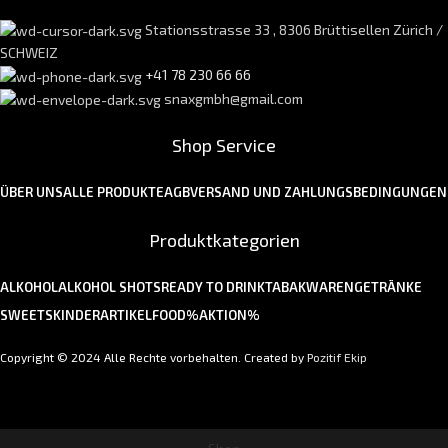
Stationsstrasse 33 , 8306 Brüttisellen Zürich /
SCHWEIZ
+41 78 230 66 66
snaxgmbh@gmail.com
Shop Service
ÜBER UNS
ALLE PRODUKTE
AGB
VERSAND UND ZAHLUNGSBEDINGUNGEN
Produktkategorien
ALKOHOL
ALKOHOL SHOTS
READY TO DRINK
TABAKWAREN
GETRÄNKE
SWEETS
KINDERARTIKEL
FOOD
%AKTION%
Copyright © 2024 Alle Rechte vorbehalten. Created by
Pozitif Ekip