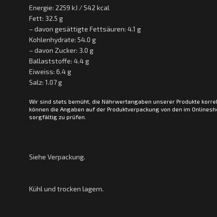
Energie: 2259 kJ / 542 kcal
Fett: 32.5 g
– davon gesättigte Fettsäuren: 4.1 g
Kohlenhydrate: 54.0 g
– davon Zucker: 3.0 g
Ballaststoffe: 4.4 g
Eiweiss: 6.4 g
Salz: 1.07 g
Wir sind stets bemüht, die Nährwertangaben unserer Produkte korre
können die Angaben auf der Produktverpackung von den im Onlinesho
sorgfältig zu prüfen.
Siehe Verpackung.
Kühl und trocken lagern.