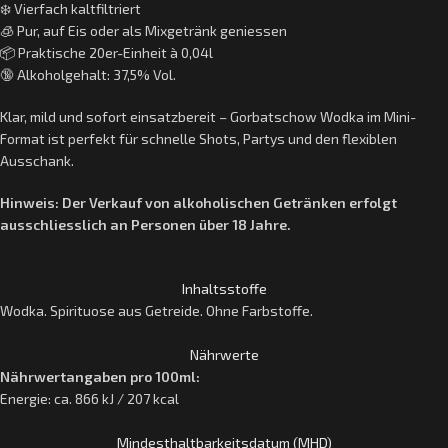
❄️ Vierfach kaltfiltriert
🧊 Pur, auf Eis oder als Mixgetränk geniessen
📦 Praktische 20er-Einheit à 0,04l
🔞 Alkoholgehalt: 37,5% Vol.
Klar, mild und sofort einsatzbereit – Gorbatschow Wodka im Mini-
Format ist perfekt für schnelle Shots, Partys und den flexiblen
Ausschank.
Hinweis: Der Verkauf von alkoholischen Getränken erfolgt
ausschliesslich an Personen über 18 Jahre.
Inhaltsstoffe
Wodka. Spirituose aus Getreide. Ohne Farbstoffe.
Nährwerte
Nährwertangaben pro 100ml:
Energie: ca. 866 kJ / 207 kcal
Mindesthaltbarkeitsdatum (MHD)