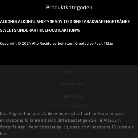
Produktkategorien
ALKOHOL
ALKOHOL SHOTS
READY TO DRINK
TABAKWAREN
GETRÄNKE
SWEETS
KINDERARTIKEL
FOOD
%AKTION%
Copyright © 2024 Alle Rechte vorbehalten. Created by
Pozitif Ekip
Shop
Wunschliste
Mein Konto
Bist du über 18?
Das Angebot unseres Onlineshops richtet sich an Personen, die
mindestens 18 Jahre alt sind. Bitte bestätigen Sie Ihr Alter, um
fortzufahren. Hiermit bestätige ich, dass ich mindestens 18 Jahre alt
bin.