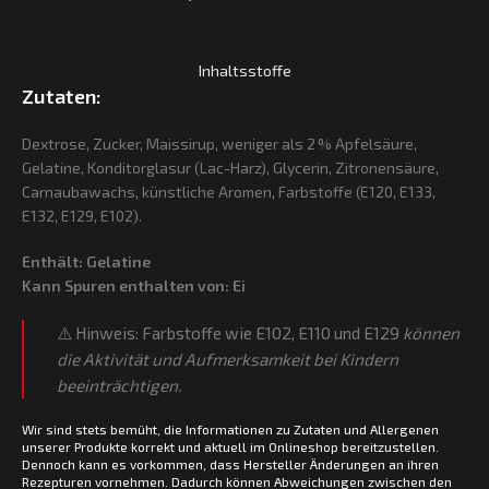
Inhaltsstoffe
Zutaten:
Dextrose, Zucker, Maissirup, weniger als 2 % Apfelsäure,
Gelatine, Konditorglasur (Lac-Harz), Glycerin, Zitronensäure,
Carnaubawachs, künstliche Aromen, Farbstoffe (E120, E133,
E132, E129, E102).
Enthält:
Gelatine
Kann Spuren enthalten von:
Ei
⚠️ Hinweis: Farbstoffe wie E102, E110 und E129
können
die Aktivität und Aufmerksamkeit bei Kindern
beeinträchtigen.
Wir sind stets bemüht, die Informationen zu Zutaten und Allergenen
unserer Produkte korrekt und aktuell im Onlineshop bereitzustellen.
Dennoch kann es vorkommen, dass Hersteller Änderungen an ihren
Rezepturen vornehmen. Dadurch können Abweichungen zwischen den