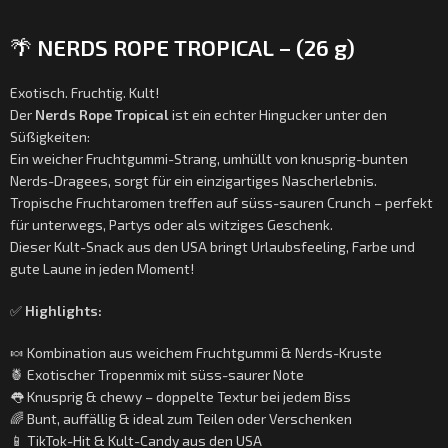
🌴
NERDS ROPE TROPICAL – (26 g)
Exotisch. Fruchtig. Kult!
Der
Nerds Rope Tropical
ist ein echter Hingucker unter den
Süßigkeiten:
Ein weicher Fruchtgummi-Strang, umhüllt von knusprig-bunten
Nerds-Dragees, sorgt für ein einzigartiges Nascherlebnis.
Tropische Fruchtaromen treffen auf süss-sauren Crunch – perfekt
für unterwegs, Partys oder als witziges Geschenk.
Dieser Kult-Snack aus den USA bringt Urlaubsfeeling, Farbe und
gute Laune in jeden Moment!
✅
Highlights:
🍬 Kombination aus weichem Fruchtgummi & Nerds-Kruste
🍍 Exotischer Tropenmix mit süss-saurer Note
👅 Knusprig & chewy – doppelte Textur bei jedem Biss
🌈 Bunt, auffällig & ideal zum Teilen oder Verschenken
📱 TikTok-Hit & Kult-Candy aus den USA