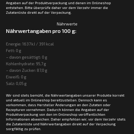
Angaben auf der Produktverpackung und denen im Onlineshop
entstehen. Bitte überprüfe daher vor dem Verzehr immer die
Zutatenliste direkt auf der Verpackung.
Nährwerte
Nährwertangaben pro 100 g:
Energie: 1637 kJ / 391 kcal
Fett: 0 g
– davon gesättigt: 0 g
Kohlenhydrate: 95,7 g
– davon Zucker: 87,0 g
Eiweiß: 0 g
Salz: 0,05 g
Wir sind stets bemüht, die Nährwertangaben unserer Produkte korrekt
und aktuell im Onlineshop bereitzustellen. Dennoch kann es
vorkommen, dass Hersteller Änderungen an den Zutaten oder
Rezepturen vornehmen. Dadurch können die Angaben auf der
Produktverpackung von den im Onlineshop veröffentlichten
Informationen abweichen. Daher empfehlen wir, vor dem Verzehr stets
die Zutatenliste und Nährwertangaben direkt auf der Verpackung
sorgfältig zu prüfen.