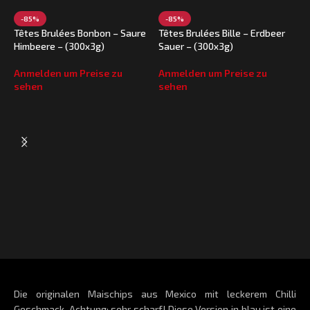
-85%
-85%
Têtes Brulées Bonbon – Saure
Têtes Brulées Bille – Erdbeer
Himbeere – (300x3g)
Sauer – (300x3g)
Anmelden um Preise zu
Anmelden um Preise zu
sehen
sehen
T
K
A
s
Die originalen Maischips aus Mexico mit leckerem Chilli
Geschmack. Achtung: sehr scharf! Diese Version in blau ist eine