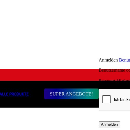
Anmelden
Benut
Benutzername o
Passwort
*
Erford
SUPER ANGEBOTE!
ALLE PRODUKTE
Anmelden