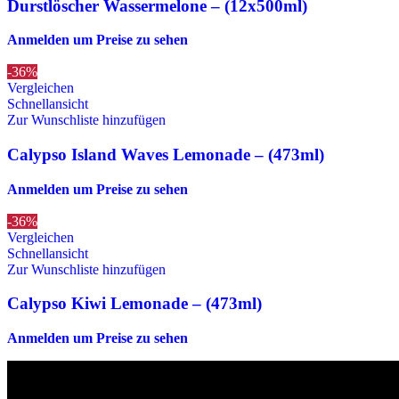
Durstlöscher Wassermelone – (12x500ml)
Anmelden um Preise zu sehen
-36%
Vergleichen
Schnellansicht
Zur Wunschliste hinzufügen
Calypso Island Waves Lemonade – (473ml)
Anmelden um Preise zu sehen
-36%
Vergleichen
Schnellansicht
Zur Wunschliste hinzufügen
Calypso Kiwi Lemonade – (473ml)
Anmelden um Preise zu sehen
Die originalen Maischips aus Mexico mit leckerem Chilli Geschmack. A
Wir sind stets bemüht, alle Zutaten, Nährwerte und Allergien korrek