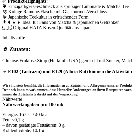
✅
Produkt-Highlights:
🍵 Einzigartiger Geschmack aus spritziger Limonade & Matcha-Tee
🫧 Kultige Ramune-Flasche mit Glasmurmel-Verschluss
💚 Japanische Teekultur in erfrischender Form
👨‍👩‍👧‍👦 Ideal für Fans von Matcha & japanischen Getränken
🇯🇵 Original HATA Kosen-Qualität aus Japan
Inhaltsstoffe
🥤 Zutaten:
Glukose-Fruktose-Sirup (Herkunft: USA) gemischt mit Zucker, Match
⚠️
E102 (Tartrazin) und E129 (Allura Rot) können die Aktivitä
Wir sind stets bemüht, die Informationen zu Zutaten und Allergenen unserer Produkte
Dennoch kann es vorkommen, dass Hersteller Änderungen an ihren Rezepturen vor
immer die Zutatenliste direkt auf der Verpackung.
Nährwerte
Nährwertangaben pro 100 ml:
Energie: 167 kJ / 40 kcal
Fett: <0,1 g
– davon gesättigte Fettsäuren: 0 g
Kohlenhydrate: 10,1 g