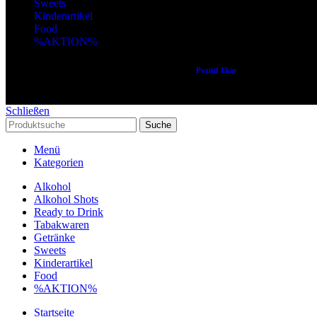
Sweets
Kinderartikel
Food
%AKTION%
Copyright © 2024 Alle Rechte vorbehalten. Created by
Pozitif Ekip
Schließen
Suche
Menü
Kategorien
Alkohol
Alkohol Shots
Ready to Drink
Tabakwaren
Getränke
Sweets
Kinderartikel
Food
%AKTION%
Startseite