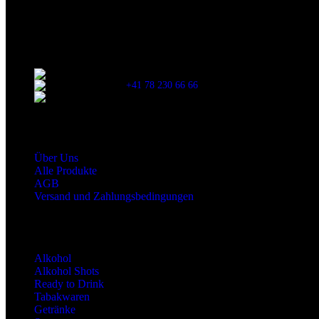
Verzehr stets die Inhaltsangaben auf der Produktverpackung durchzul
Kontaktinformationen
Stationsstrasse 33 , 8306 Brüttisellen Zürich
+41 78 230 66 66
snaxgmbh@gmail.com
Shop Service
Über Uns
Alle Produkte
AGB
Versand und Zahlungsbedingungen
Produktkategorien
Alkohol
Alkohol Shots
Ready to Drink
Tabakwaren
Getränke