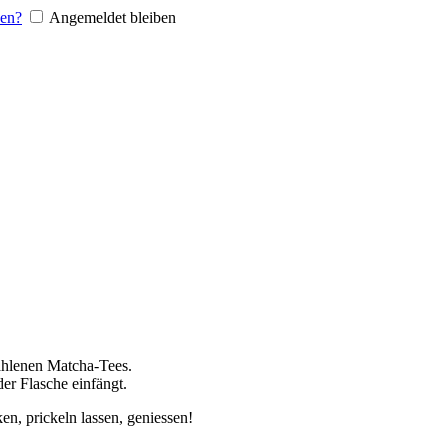
sen?
Angemeldet bleiben
ahlenen Matcha-Tees.
er Flasche einfängt.
n, prickeln lassen, geniessen!