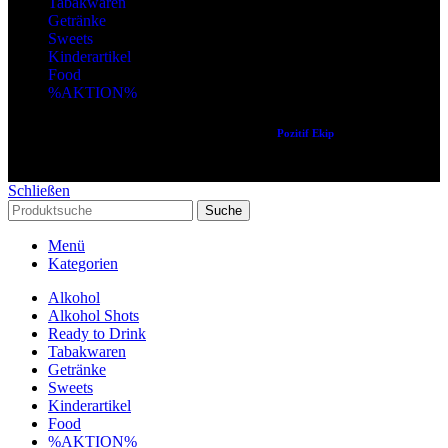
Tabakwaren
Getränke
Sweets
Kinderartikel
Food
%AKTION%
Copyright © 2024 Alle Rechte vorbehalten. Created by
Pozitif Ekip
Schließen
Suche
Menü
Kategorien
Alkohol
Alkohol Shots
Ready to Drink
Tabakwaren
Getränke
Sweets
Kinderartikel
Food
%AKTION%