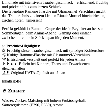
Limonade mit intensivem Traubengeschmack – erfrischend, fruchtig
und prickelnd bis zum letzten Schluck.
Die legendäre Ramune-Flasche mit Glasmurmel-Verschluss macht
das Trinkerlebnis zu einem kleinen Ritual: Murmel hineindrücken,
zischen hören, geniessen!
Perfekt gekühlt ist Ramune Grape der ideale Begleiter an heissen
Sommertagen, beim Anime-Abend, Gaming oder einfach
zwischendurch – ein Stück Japan für jeden Moment.
✅
Produkt-Highlights:
🍇 Fruchtig-süsser Traubengeschmack mit spritziger Kohlensäure
🫧 Kultige Ramune-Flasche mit Glasmurmel-Verschluss
💜 Erfrischend, verspielt und perfekt für jeden Anlass
👨‍👩‍👧‍👦 Beliebt bei Kindern, Teens und Erwachsenen
gleichermaßen
🇯🇵 Original HATA-Qualität aus Japan
Inhaltsstoffe
🥤 Zutaten:
Wasser, Zucker, Maissirup mit hohem Fruktosegehalt,
Säureregulatoren (E290, E330), Aroma.