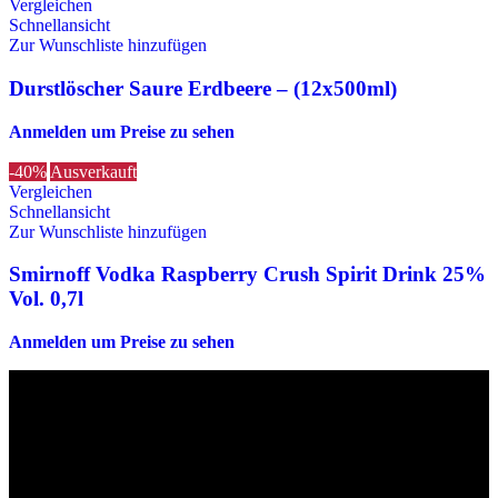
Vergleichen
Schnellansicht
Zur Wunschliste hinzufügen
Durstlöscher Saure Erdbeere – (12x500ml)
Anmelden um Preise zu sehen
-40%
Ausverkauft
Vergleichen
Schnellansicht
Zur Wunschliste hinzufügen
Smirnoff Vodka Raspberry Crush Spirit Drink 25%
Vol. 0,7l
Anmelden um Preise zu sehen
Die originalen Maischips aus Mexico mit leckerem Chilli
Geschmack. Achtung: sehr scharf! Diese Version in blau ist eine
Limited Edition!!
Wir sind stets bemüht, alle Zutaten, Nährwerte und Allergien korrekt
anzugeben. Bei Veränderung der Zutatenliste durch den Hersteller
kann es jedoch zu Abweichungen kommen. Wir bitten dich vor dem