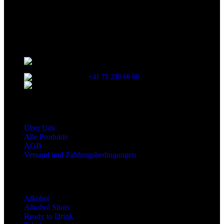
Verzehr stets die Inhaltsangaben auf der Produktverpackung
durchzulesen.
Kontaktinformationen
Stationsstrasse 33 , 8306 Brüttisellen Zürich /
SCHWEIZ
+41 78 230 66 66
snaxgmbh@gmail.com
Shop Service
Über Uns
Alle Produkte
AGB
Versand und Zahlungsbedingungen
Produktkategorien
Alkohol
Alkohol Shots
Ready to Drink