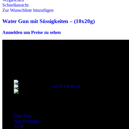
Schnellansicht
Zur Wunschliste hinzufügen
Water Gun mit Süssigkeiten – (10x20g)
Anmelden um Preise zu sehen
Die originalen Maischips aus Mexico mit leckerem Chilli Geschmack. A
Wir sind stets bemüht, alle Zutaten, Nährwerte und Allergien korrek
Verzehr stets die Inhaltsangaben auf der Produktverpackung durchzul
Kontaktinformationen
Stationsstrasse 33 , 8306 Brüttisellen Zürich
+41 78 230 66 66
snaxgmbh@gmail.com
Shop Service
Über Uns
Alle Produkte
AGB