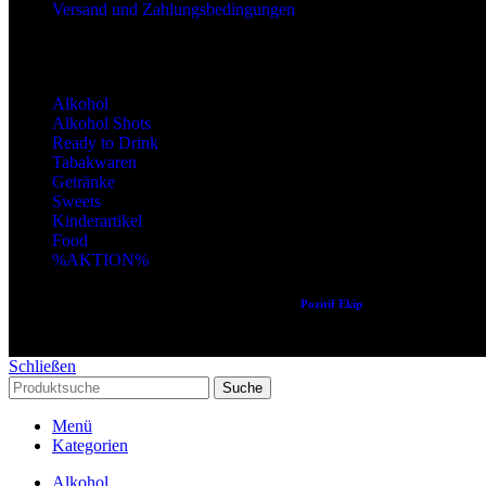
Versand und Zahlungsbedingungen
Produktkategorien
Alkohol
Alkohol Shots
Ready to Drink
Tabakwaren
Getränke
Sweets
Kinderartikel
Food
%AKTION%
Copyright © 2024 Alle Rechte vorbehalten. Created by
Pozitif Ekip
Schließen
Suche
Menü
Kategorien
Alkohol