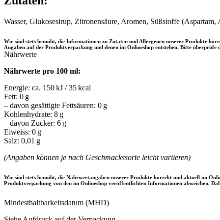
Zutaten:
Wasser, Glukosesirup, Zitronensäure, Aromen, Süßstoffe (Aspartam, 
Wir sind stets bemüht, die Informationen zu Zutaten und Allergenen unserer Produkte ko
Angaben auf der Produktverpackung und denen im Onlineshop entstehen. Bitte überprüfe d
Nährwerte
Nährwerte pro 100 ml:
Energie: ca. 150 kJ / 35 kcal
Fett: 0 g
–
davon gesättigte Fettsäuren: 0 g
Kohlenhydrate: 8 g
–
davon Zucker: 6 g
Eiweiss: 0 g
Salz: 0,01 g
(Angaben können je nach Geschmackssorte leicht variieren)
Wir sind stets bemüht, die Nährwertangaben unserer Produkte korrekt und aktuell im Onl
Produktverpackung von den im Onlineshop veröffentlichten Informationen abweichen. Daher
Mindesthaltbarkeitsdatum (MHD)
Siehe Aufdruck auf der Verpackung