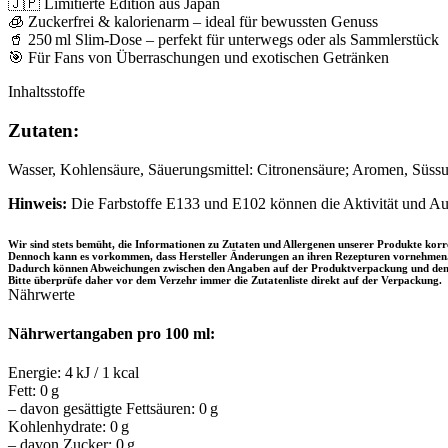
🇯🇵 Limitierte Edition aus Japan
🧊 Zuckerfrei & kalorienarm – ideal für bewussten Genuss
🥤 250 ml Slim-Dose – perfekt für unterwegs oder als Sammlerstück
🎯 Für Fans von Überraschungen und exotischen Getränken
Inhaltsstoffe
Zutaten:
Wasser, Kohlensäure, Säuerungsmittel: Citronensäure; Aromen, Süssu
Hinweis:
Die Farbstoffe E133 und E102 können die Aktivität und Au
Wir sind stets bemüht, die Informationen zu Zutaten und Allergenen unserer Produkte korre
Dennoch kann es vorkommen, dass Hersteller Änderungen an ihren Rezepturen vornehmen
Dadurch können Abweichungen zwischen den Angaben auf der Produktverpackung und dene
Bitte überprüfe daher vor dem Verzehr immer die Zutatenliste direkt auf der Verpackung.
Nährwerte
Nährwertangaben pro 100 ml:
Energie: 4 kJ / 1 kcal
Fett: 0 g
– davon gesättigte Fettsäuren: 0 g
Kohlenhydrate: 0 g
– davon Zucker: 0 g