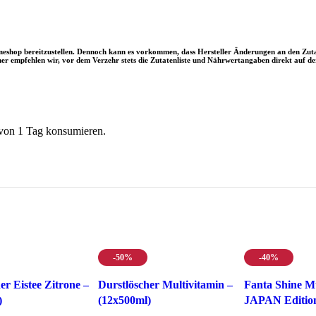
ineshop bereitzustellen. Dennoch kann es vorkommen, dass Hersteller Änderungen an den Z
 empfehlen wir, vor dem Verzehr stets die Zutatenliste und Nährwertangaben direkt auf de
 von 1 Tag konsumieren.
-50%
-40%
er Eistee Zitrone –
Durstlöscher Multivitamin –
Fanta Shine M
)
(12x500ml)
JAPAN Editio