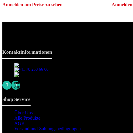
Anmelden um Preise zu sehen
Anmelden 
Die originalen Maischips aus Mexico mit leckerem Chilli Geschmack. A
Wir sind stets bemüht, alle Zutaten, Nährwerte und Allergien korre
die Inhaltsangaben auf der Produktverpackung durchzulesen.
Kontaktinformationen
Stationsstrasse 33 , 8306 Brüttisellen Zürich / SCHWEIZ
+41 78 230 66 66
snaxgmbh@gmail.com
Shop Service
Über Uns
Alle Produkte
AGB
Versand und Zahlungsbedingungen