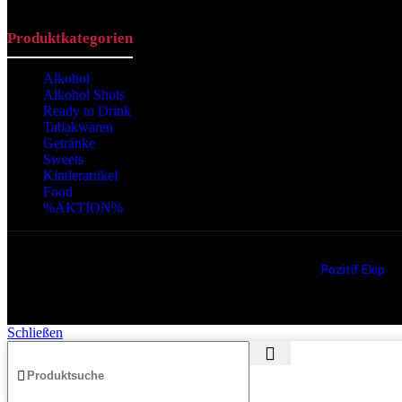
Produktkategorien
Alkohol
Alkohol Shots
Ready to Drink
Tabakwaren
Getränke
Sweets
Kinderartikel
Food
%AKTION%
Copyright © 2024 Alle Rechte vorbehalten. Created by
Pozitif Ekip
Schließen