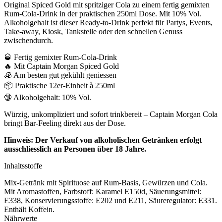
Original Spiced Gold mit spritziger Cola zu einem fertig gemixten
Rum-Cola-Drink in der praktischen 250ml Dose. Mit 10% Vol.
Alkoholgehalt ist dieser Ready-to-Drink perfekt für Partys, Events,
Take-away, Kiosk, Tankstelle oder den schnellen Genuss
zwischendurch.
🥃 Fertig gemixter Rum-Cola-Drink
🔥 Mit Captain Morgan Spiced Gold
🧊 Am besten gut gekühlt geniessen
📦 Praktische 12er-Einheit à 250ml
🔞 Alkoholgehalt: 10% Vol.
Würzig, unkompliziert und sofort trinkbereit – Captain Morgan Cola
bringt Bar-Feeling direkt aus der Dose.
Hinweis: Der Verkauf von alkoholischen Getränken erfolgt
ausschliesslich an Personen über 18 Jahre.
Inhaltsstoffe
Mix-Getränk mit Spirituose auf Rum-Basis, Gewürzen und Cola.
Mit Aromastoffen, Farbstoff: Karamel E150d, Säuerungsmittel:
E338, Konservierungsstoffe: E202 und E211, Säureregulator: E331.
Enthält Koffein.
Nährwerte