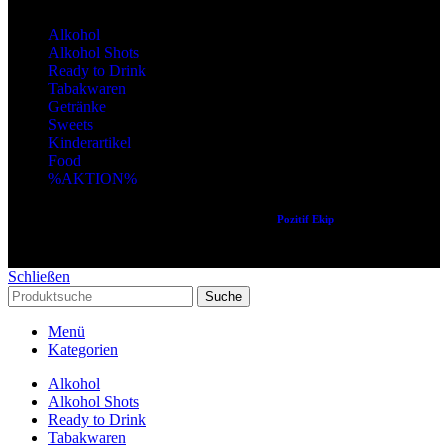
Alkohol
Alkohol Shots
Ready to Drink
Tabakwaren
Getränke
Sweets
Kinderartikel
Food
%AKTION%
Copyright © 2024 Alle Rechte vorbehalten. Created by
Pozitif Ekip
Schließen
Suche
Menü
Kategorien
Alkohol
Alkohol Shots
Ready to Drink
Tabakwaren