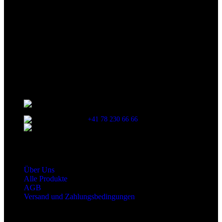
Limited Edition!!
Wir sind stets bemüht, alle Zutaten, Nährwerte und Allergien korrekt
anzugeben. Bei Veränderung der Zutatenliste durch den Hersteller
kann es jedoch zu Abweichungen kommen. Wir bitten dich vor dem
Verzehr stets die Inhaltsangaben auf der Produktverpackung
durchzulesen.
Kontaktinformationen
Stationsstrasse 33 , 8306 Brüttisellen Zürich /
SCHWEIZ
+41 78 230 66 66
snaxgmbh@gmail.com
Shop Service
Über Uns
Alle Produkte
AGB
Versand und Zahlungsbedingungen
Produktkategorien