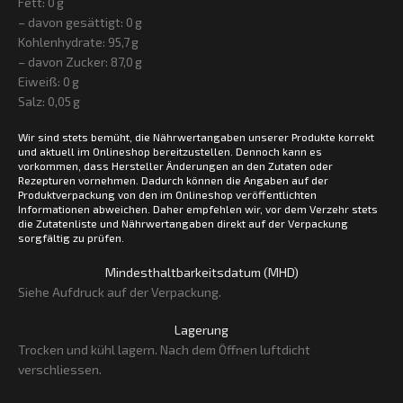
Fett: 0 g
– davon gesättigt: 0 g
Kohlenhydrate: 95,7 g
– davon Zucker: 87,0 g
Eiweiß: 0 g
Salz: 0,05 g
Wir sind stets bemüht, die Nährwertangaben unserer Produkte korrekt
und aktuell im Onlineshop bereitzustellen. Dennoch kann es
vorkommen, dass Hersteller Änderungen an den Zutaten oder
Rezepturen vornehmen. Dadurch können die Angaben auf der
Produktverpackung von den im Onlineshop veröffentlichten
Informationen abweichen. Daher empfehlen wir, vor dem Verzehr stets
die Zutatenliste und Nährwertangaben direkt auf der Verpackung
sorgfältig zu prüfen.
Mindesthaltbarkeitsdatum (MHD)
Siehe Aufdruck auf der Verpackung.
Lagerung
Trocken und kühl lagern. Nach dem Öffnen luftdicht
verschliessen.