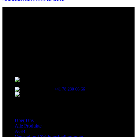
Die originalen Maischips aus Mexico mit leckerem Chilli
Geschmack. Achtung: sehr scharf! Diese Version in blau ist eine
Limited Edition!!
Wir sind stets bemüht, alle Zutaten, Nährwerte und Allergien korrekt
anzugeben. Bei Veränderung der Zutatenliste durch den Hersteller
kann es jedoch zu Abweichungen kommen. Wir bitten dich vor dem
Verzehr stets die Inhaltsangaben auf der Produktverpackung
durchzulesen.
Kontaktinformationen
Stationsstrasse 33 , 8306 Brüttisellen Zürich /
SCHWEIZ
+41 78 230 66 66
snaxgmbh@gmail.com
Shop Service
Über Uns
Alle Produkte
AGB
Versand und Zahlungsbedingungen