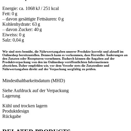
Energie: ca. 1068 kJ / 251 kcal
Fett: 0 g
–
davon gesättigte Fettsäuren: 0 g
Kohlenhydrate: 63 g
–
davon Zucker: 40 g
Eiweiss: 0 g
Salz: 0,04 g
Wir sind stets bemüht, die Nährwertangaben unserer Produkte korrekt und aktuell im
Onlineshop bereitzustellen. Dennoch kann es vorkommen, dass Hersteller Änderungen an
den Zutaten oder Rezepturen vornehmen. Dadurch können die Angaben auf der
Produktverpackung von den im Onlineshop veröffentlichten Informationen
abweichen. Daher empfehlen wir, vor dem Verzehr stets die Zutatenliste und
Nährwertangaben direkt auf der Verpackung sorgfältig zu prüfen.
Mindesthaltbarkeitsdatum (MHD)
Siehe Aufdruck auf der Verpackung
Lagerung
Kühl und trocken lagern
Produktdesign
Rückgabe