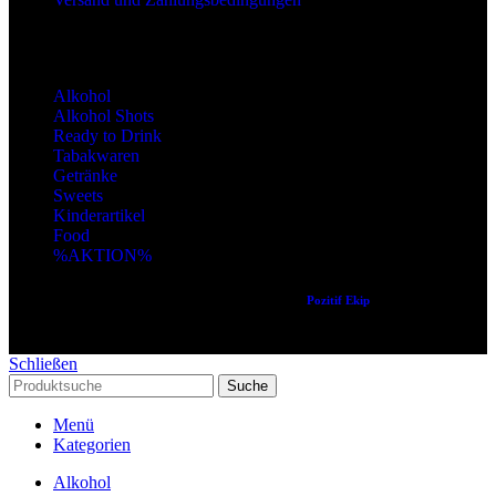
Produktkategorien
Alkohol
Alkohol Shots
Ready to Drink
Tabakwaren
Getränke
Sweets
Kinderartikel
Food
%AKTION%
Copyright © 2024 Alle Rechte vorbehalten. Created by
Pozitif Ekip
Schließen
Suche
Menü
Kategorien
Alkohol