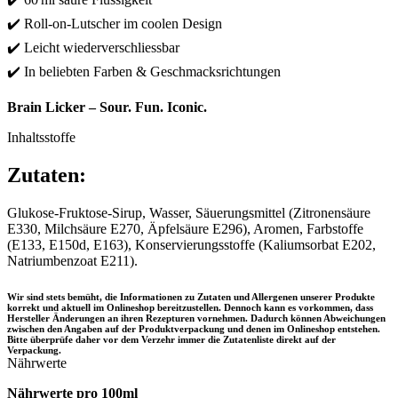
✔️ Roll-on-Lutscher im coolen Design
✔️ Leicht wiederverschliessbar
✔️ In beliebten Farben & Geschmacksrichtungen
Brain Licker – Sour. Fun. Iconic.
Inhaltsstoffe
Zutaten:
Glukose-Fruktose-Sirup, Wasser, Säuerungsmittel (Zitronensäure
E330, Milchsäure E270, Äpfelsäure E296), Aromen, Farbstoffe
(E133, E150d, E163), Konservierungsstoffe (Kaliumsorbat E202,
Natriumbenzoat E211).
Wir sind stets bemüht, die Informationen zu Zutaten und Allergenen unserer Produkte
korrekt und aktuell im Onlineshop bereitzustellen. Dennoch kann es vorkommen, dass
Hersteller Änderungen an ihren Rezepturen vornehmen. Dadurch können Abweichungen
zwischen den Angaben auf der Produktverpackung und denen im Onlineshop entstehen.
Bitte überprüfe daher vor dem Verzehr immer die Zutatenliste direkt auf der
Verpackung.
Nährwerte
Nährwerte pro 100ml