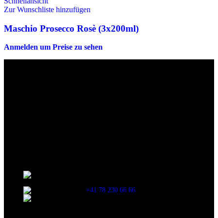
Schnellansicht
Zur Wunschliste hinzufügen
Maschio Prosecco Rosè (3x200ml)
Anmelden um Preise zu sehen
Die originalen Maischips aus Mexico mit leckerem Chilli
Geschmack. Achtung: sehr scharf! Diese Version in blau ist eine
Limited Edition!!
Wir sind stets bemüht, alle Zutaten, Nährwerte und Allergien korrekt
anzugeben. Bei Veränderung der Zutatenliste durch den Hersteller
kann es jedoch zu Abweichungen kommen. Wir bitten dich vor dem
Verzehr stets die Inhaltsangaben auf der Produktverpackung
durchzulesen.
Kontaktinformationen
Stationsstrasse 33 , 8306 Brüttisellen Zürich /
SCHWEIZ
+41 78 230 66 66
snaxgmbh@gmail.com