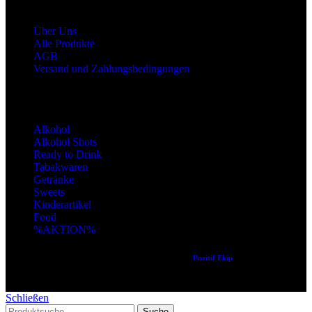
Shop Service
Über Uns
Alle Produkte
AGB
Versand und Zahlungsbedingungen
Produktkategorien
Alkohol
Alkohol Shots
Ready to Drink
Tabakwaren
Getränke
Sweets
Kinderartikel
Food
%AKTION%
Copyright © 2024 Alle Rechte vorbehalten. Created by
Pozitif Ekip
Schließen
Suche