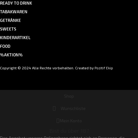
READY TO DRINK
TABAKWAREN
GETRÄNKE
SWEETS
KINDERARTIKEL
FOOD
%AKTION%
Copyright © 2024 Alle Rechte vorbehalten. Created by
Pozitif Ekip
Shop
Wunschliste
Mein Konto
Bist du über 18?
Das Angebot unseres Onlineshops richtet sich an Personen, die