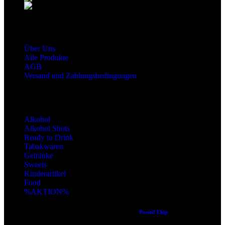
snaxgmbh@gmail.com
Shop Service
Über Uns
Alle Produkte
AGB
Versand und Zahlungsbedingungen
Produktkategorien
Alkohol
Alkohol Shots
Ready to Drink
Tabakwaren
Getränke
Sweets
Kinderartikel
Food
%AKTION%
Copyright © 2024 Alle Rechte vorbehalten. Created by
Pozitif Ekip