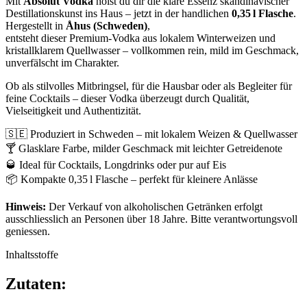
Mit
Absolut Vodka
holst du dir die klare Essenz skandinavischer
Destillationskunst ins Haus – jetzt in der handlichen
0,35 l Flasche
.
Hergestellt in
Åhus (Schweden)
,
entsteht dieser Premium-Vodka aus lokalem Winterweizen und
kristallklarem Quellwasser – vollkommen rein, mild im Geschmack,
unverfälscht im Charakter.
Ob als stilvolles Mitbringsel, für die Hausbar oder als Begleiter für
feine Cocktails – dieser Vodka überzeugt durch Qualität,
Vielseitigkeit und Authentizität.
🇸🇪 Produziert in Schweden – mit lokalem Weizen & Quellwasser
🍸 Glasklare Farbe, milder Geschmack mit leichter Getreidenote
🥃 Ideal für Cocktails, Longdrinks oder pur auf Eis
📦 Kompakte 0,35 l Flasche – perfekt für kleinere Anlässe
Hinweis:
Der Verkauf von alkoholischen Getränken erfolgt
ausschliesslich an Personen über 18 Jahre. Bitte verantwortungsvoll
geniessen.
Inhaltsstoffe
Zutaten: