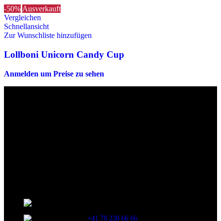
-50%
Ausverkauft
Vergleichen
Schnellansicht
Zur Wunschliste hinzufügen
Lollboni Unicorn Candy Cup
Anmelden um Preise zu sehen
Die originalen Maischips aus Mexico mit leckerem Chilli
Geschmack. Achtung: sehr scharf! Diese Version in blau ist eine
Limited Edition!!
Wir sind stets bemüht, alle Zutaten, Nährwerte und Allergien korrekt
anzugeben. Bei Veränderung der Zutatenliste durch den Hersteller
kann es jedoch zu Abweichungen kommen. Wir bitten dich vor dem
Verzehr stets die Inhaltsangaben auf der Produktverpackung
durchzulesen.
Kontaktinformationen
Stationsstrasse 33 , 8306 Brüttisellen Zürich /
SCHWEIZ
+41 78 230 66 66